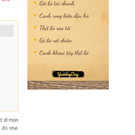
Gỏi bò tái chanh
Canh rong biển đậu hũ
Thịt bò xào tỏi
Gà bó xôi chiên
Canh khoai tây thịt bò
Sở dĩ món
 đó nhé.