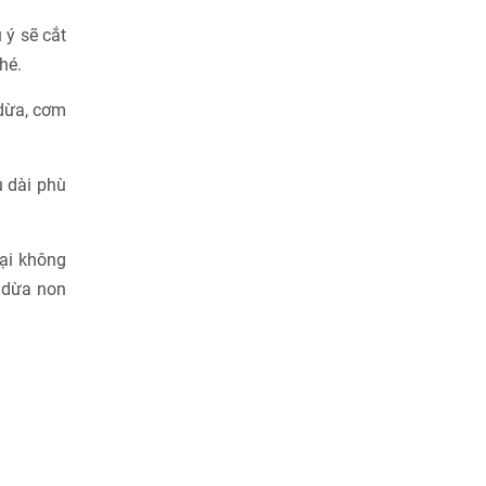
 ý sẽ cắt
nhé.
 dừa, cơm
u dài phù
lại không
m dừa non