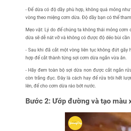
- Để dừa có độ dầy phù hợp, không quá mỏng như k
vòng theo miệng cơm dừa. Độ dầy bạn có thể tham
Mẹo vặt: Lý do để chúng ta không thái mỏng cơm d
dừa sẽ dễ nát vỡ và không có được độ dẻo bùi cần
- Sau khi đã cắt một vòng liên tục không đứt gãy
hợp để cắt thành từng sợi cơm dừa ngắn vừa ăn.
- Hãy đem toàn bộ sợi dừa non được cắt ngắn rửa
còn trắng đục. Đây là cách hay để rửa trôi hết l
lên, để cho cơm dừa ráo bớt nước.
Bước 2: Ướp đường và tạo màu 