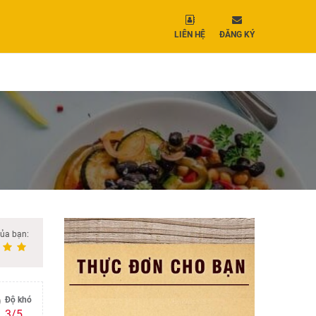
LIÊN HỆ
ĐĂNG KÝ
của bạn:
Độ khó
3/5