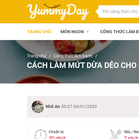
TRANG CHỦ
MÓN NGON
CÔNG THỨC LÀM 
Trang chủ
Công thức làm bánh
CÁCH LÀM MỨT DỪA DẺO CHO 
Nhã An
00:27 04/01/2023
Chuẩn bị
Nấu / N
30 phút
2 phút