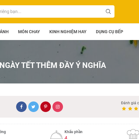
BÁNH
MÓN CHAY
KINH NGHIỆM HAY
DỤNG CỤ BẾP
NGÀY TẾT THÊM ĐẦY Ý NGHĨA
Đánh giá 
ướng
Khẩu phần
4