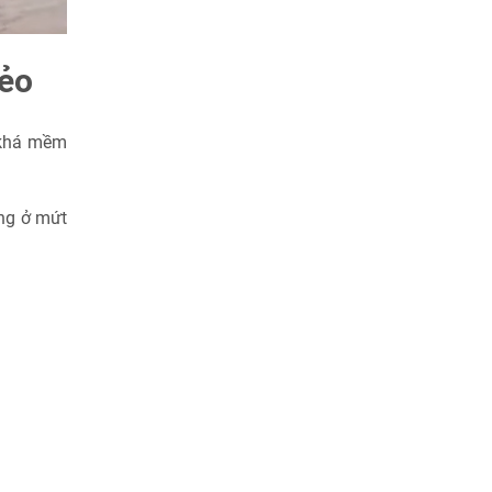
dẻo
 khá mềm
ờng ở mứt