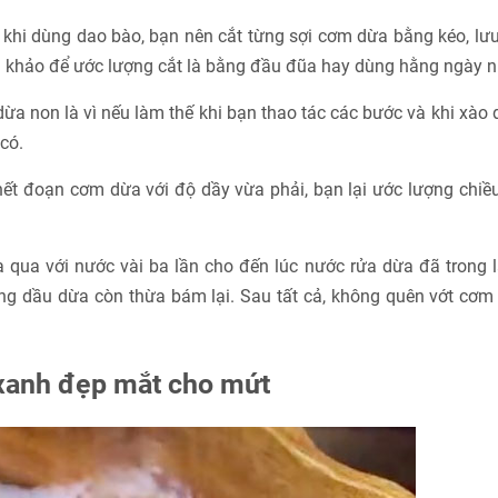
hi dùng dao bào, bạn nên cắt từng sợi cơm dừa bằng kéo, lưu
 khảo để ước lượng cắt là bằng đầu đũa hay dùng hằng ngày 
ừa non là vì nếu làm thế khi bạn thao tác các bước và khi xào
 có.
 hết đoạn cơm dừa với độ dầy vừa phải, bạn lại ước lượng chiề
 qua với nước vài ba lần cho đến lúc nước rửa dừa đã trong 
ượng dầu dừa còn thừa bám lại. Sau tất cả, không quên vớt cơ
xanh đẹp mắt cho mứt