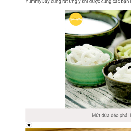
YummyDay cũng rất ưng ý khi được cùng các bạn b
Mứt dừa dẻo phải 