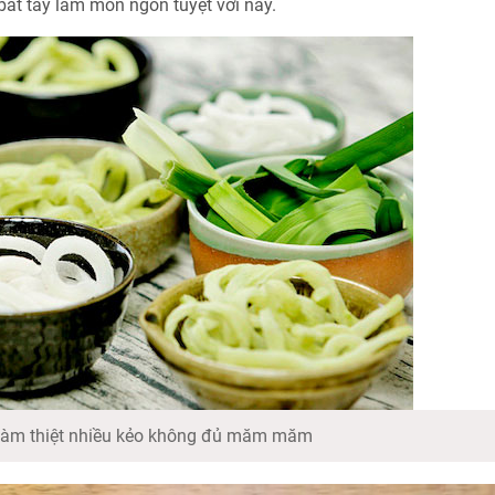
ắt tay làm món ngon tuyệt vời này.
làm thiệt nhiều kẻo không đủ măm măm