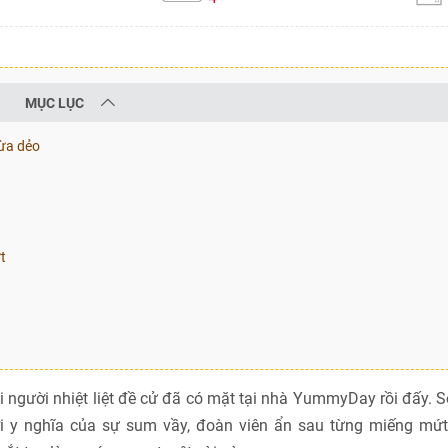
MỤC LỤC
dừa dẻo
t
người nhiệt liệt đề cử đã có mặt tại nhà YummyDay rồi đấy. 
 y nghĩa của sự sum vầy, đoàn viên ẩn sau từng miếng mứt