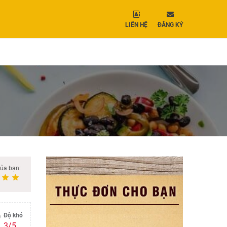
LIÊN HỆ
ĐĂNG KÝ
của bạn:
Độ khó
3/5