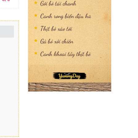
Gỏi bò tái chanh
Canh rong biển đậu hũ
Thịt bò xào tỏi
Gà bó xôi chiên
Canh khoai tây thịt bò