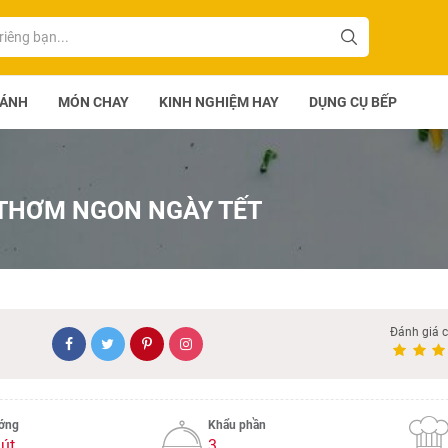
BÁNH
MÓN CHAY
KINH NGHIỆM HAY
DỤNG CỤ BẾP
THƠM NGON NGÀY TẾT
Đánh giá 
ướng
Khẩu phần
út
3