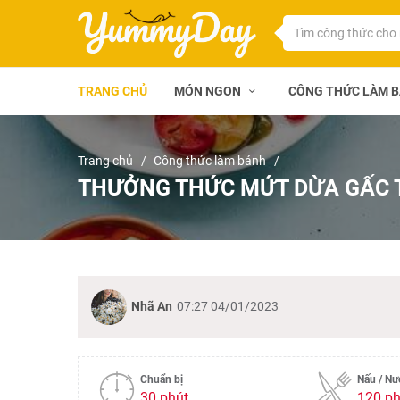
TRANG CHỦ
MÓN NGON
CÔNG THỨC LÀM 
Trang chủ
Công thức làm bánh
THƯỞNG THỨC MỨT DỪA GẤC 
Nhã An
07:27 04/01/2023
Chuẩn bị
Nấu / N
30 phút
120 ph