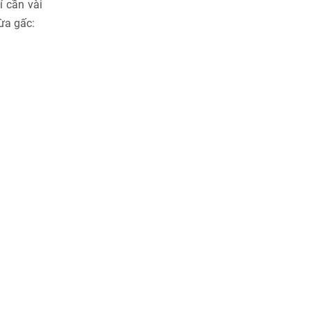
ỉ cần vài
ừa gấc: