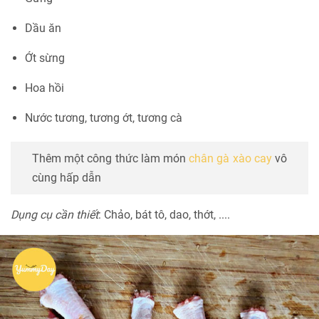
Dầu ăn
Ớt sừng
Hoa hồi
Nước tương, tương ớt, tương cà
Thêm một công thức làm món
chân gà xào cay
vô
cùng hấp dẫn
Dụng cụ cần thiết
: Chảo, bát tô, dao, thớt, ....