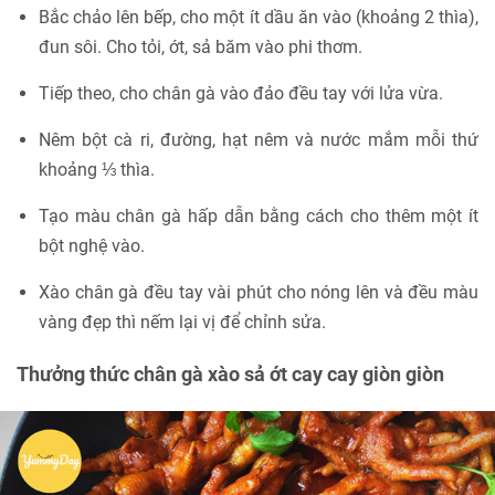
Bắc chảo lên bếp, cho một ít dầu ăn vào (khoảng 2 thìa),
đun sôi. Cho tỏi, ớt, sả băm vào phi thơm.
Tiếp theo, cho chân gà vào đảo đều tay với lửa vừa.
Nêm bột cà ri, đường, hạt nêm và nước mắm mỗi thứ
khoảng ⅓ thìa.
Tạo màu chân gà hấp dẫn bằng cách cho thêm một ít
bột nghệ vào.
Xào chân gà đều tay vài phút cho nóng lên và đều màu
vàng đẹp thì nếm lại vị để chỉnh sửa.
Thưởng thức chân gà xào sả ớt cay cay giòn giòn