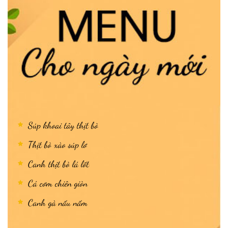
Súp khoai tây thịt bò
Thịt bò xào súp lơ
Canh thịt bò lá lốt
Cá cơm chiên giòn
Canh gà nấu nấm