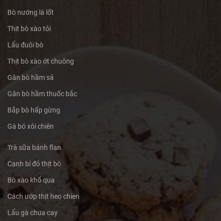
Bò nướng lá lốt
Thịt bò xào tỏi
Lẩu đuôi bò
Thịt bò xào ớt chuông
Gân bò hầm sả
Gân bò hầm thuốc bắc
Bắp bò hấp gừng
Gà bó xôi chiên
Trà sữa bánh flan
Canh bí đỏ thịt bò
Bò xào khổ qua
Cách ướp thịt heo chien
Lẩu gà chua cay