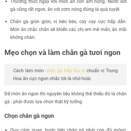
Thưởng thức ngay khi món ăn còn ấm nóng. Nước sốt
gà cũng rất ngon, ăn với cơm nóng đúng là quá tuyệt.
Chân gà giòn giòn, vị béo béo, cay cay cực hấp dẫn.
Món ăn chắc chắn sẽ khiến các chị em mê mẩn, ăn mãi
không chán.
Mẹo chọn và làm chân gà tươi ngon
Cách làm món
chân gà hấp tàu xì
chuẩn vị Trung
Hoa ăn cực ngon nhắc tới là nhớ hoài
Để món ăn ngon thì nguyên liệu không thể thiếu đó là chân
gà - phải được lựa chọn thật kỹ lưỡng.
Chọn chân gà ngon
Qua cảm quan, trước tiên chân gà phải còn đủ móng,