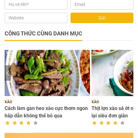
Gửi
CÔNG THỨC CÙNG DANH MỤC
XÀO
XÀO
Cách làm gan heo xào cực thơm ngon
Thịt lợn xào sả ớt ngo
hấp dẫn không thể bỏ qua
lại siêu đơn giản