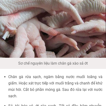
Sơ chế nguyên liệu làm chân gà xào sả ớt
Chân gà rửa sạch, ngâm bằng nước muối loãng và
giấm. Hoặc xát trực tiếp với muối trắng và chanh để khử
mùi hôi. Cắt bỏ phần móng gà. Sau đó rửa lại với nước
sạch.
Sả, tỏi bóc vỏ, ớt rửa sạch. Tất cả đều băm nhuyễn.