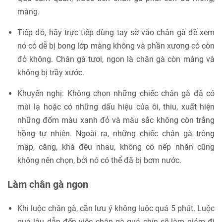
màng.
Tiếp đó, hãy trực tiếp dùng tay sờ vào chân gà để xem
nó có dễ bị bong lớp màng không và phần xương có còn
đỏ không. Chân gà tươi, ngon là chân gà còn màng và
không bị trầy xước.
Khuyến nghị: Không chọn những chiếc chân gà đã có
mùi lạ hoặc có những dấu hiệu của ôi, thiu, xuất hiện
những đốm màu xanh đỏ và màu sắc không còn trắng
hồng tự nhiên. Ngoài ra, những chiếc chân gà trông
mập, căng, khá đều nhau, không có nếp nhăn cũng
không nên chọn, bởi nó có thể đã bị bơm nước.
Làm chân gà ngon
Khi luộc chân gà, cần lưu ý không luộc quá 5 phút. Luộc
quá lâu dẫn đến việc chân gà quá chín sẽ làm giảm đi