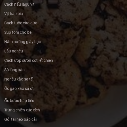
Cách nấu lagu vịt
Vịt hấp bia
Bạch tuộc xào dứa
Súp tôm cho bé
Nấm nướng giấy bạc
Lẩu nghêu
Cách ướp sườn cốt lết chiên
Sò lông xào
Nghêu xào sa tế
Ốc gạo xào sả ớt
Ốc bươu hấp tiêu
Trứng chiên xúc xích
Gỏi tai heo bắp cải