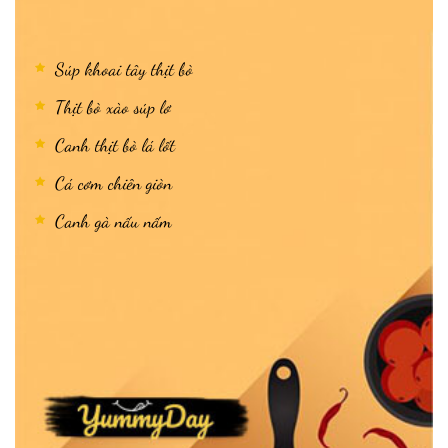
Súp khoai tây thịt bò
Thịt bò xào súp lơ
Canh thịt bò lá lốt
Cá cơm chiên giòn
Canh gà nấu nấm