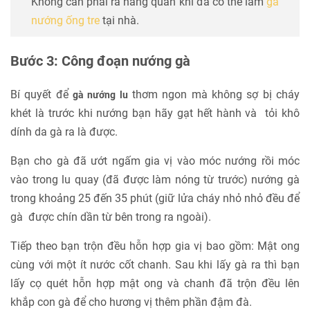
Không cần phải ra hàng quán khi đã có thể làm
gà
nướng ống tre
tại nhà.
Bước 3: Công đoạn nướng gà
Bí quyết để
thơm ngon mà không sợ bị cháy
gà nướng lu
khét là trước khi nướng bạn hãy gạt hết hành và tỏi khô
dính da gà ra là được.
Bạn cho gà đã ướt ngấm gia vị vào móc nướng rồi móc
vào trong lu quay (đã được làm nóng từ trước) nướng gà
trong khoảng 25 đến 35 phút (giữ lửa cháy nhỏ nhỏ đều để
gà được chín dần từ bên trong ra ngoài).
Tiếp theo bạn trộn đều hỗn hợp gia vị bao gồm: Mật ong
cùng với một ít nước cốt chanh. Sau khi lấy gà ra thì bạn
lấy cọ quét hỗn hợp mật ong và chanh đã trộn đều lên
khắp con gà để cho hương vị thêm phần đậm đà.