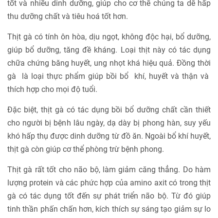
tốt và nhiều dinh dưỡng, giúp cho cơ thể chúng ta dễ hấp
thu dưỡng chất và tiêu hoá tốt hơn.
Thịt gà có tính ôn hòa, dịu ngọt, không độc hại, bổ dưỡng,
giúp bổ dưỡng, tăng đề kháng. Loại thịt này có tác dụng
chữa chứng băng huyết, ung nhọt khá hiệu quả. Đồng thời
gà là loại thực phẩm giúp bồi bổ khí, huyết và thận và
thích hợp cho mọi độ tuổi.
Đặc biệt, thịt gà có tác dụng bồi bổ dưỡng chất cần thiết
cho người bị bệnh lâu ngày, dạ dày bị phong hàn, suy yếu
khó hấp thụ được dinh dưỡng từ đồ ăn. Ngoài bổ khí huyết,
thịt gà còn giúp cơ thể phòng trừ bệnh phong.
Thịt gà rất tốt cho não bộ, làm giảm căng thẳng. Do hàm
lượng protein và các phức hợp của amino axit có trong thịt
gà có tác dụng tốt đến sự phát triển não bộ. Từ đó giúp
tinh thần phấn chấn hơn, kích thích sự sáng tạo giảm sự lo