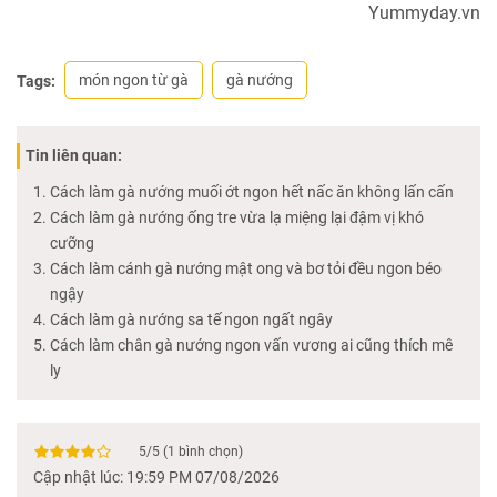
Yummyday.vn
món ngon từ gà
gà nướng
Tags:
Tin liên quan:
Cách làm gà nướng muối ớt ngon hết nấc ăn không lấn cấn
Cách làm gà nướng ống tre vừa lạ miệng lại đậm vị khó
cưỡng
Cách làm cánh gà nướng mật ong và bơ tỏi đều ngon béo
ngậy
Cách làm gà nướng sa tế ngon ngất ngây
Cách làm chân gà nướng ngon vấn vương ai cũng thích mê
ly
5
/
5
(
1
bình chọn)
Cập nhật lúc: 19:59 PM 07/08/2026