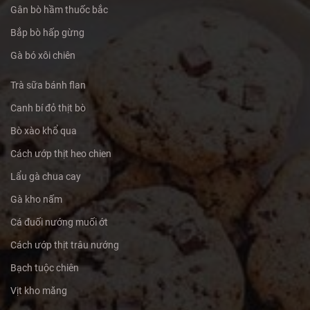
Gân bò hầm thuốc bắc
Bắp bò hấp gừng
Gà bó xôi chiên
Trà sữa bánh flan
Canh bí đỏ thịt bò
Bò xào khổ qua
Cách ướp thịt heo chien
Lẩu gà chua cay
Gà kho nấm
Cá đuối nướng muối ớt
Cách ướp thịt trâu nướng
Bạch tuộc chiên
Vịt kho măng