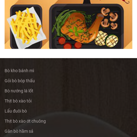
Bò kho bánh mì
Gỏi bò bóp thấu
Bò nướng lá lốt
Thịt bò xào tỏi
Lẩu đuôi bò
Thịt bò xào ớt chuông
Gân bò hầm sả