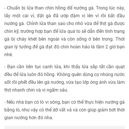
- Chuẩn bị lửa than chín hồng để nướng gà. Trong lúc này,
lấy một cái vỉ, đặt gà đã ướp đậm vị lên vỉ rồi bắt đầu
nướng gà. Chỉnh lửa than sao cho nhỏ vừa để thịt gà được
chín kỹ, trường hợp bạn để lửa quá to sẽ dẫn đến tình trạng
gà bị cháy khét bên ngoài và còn sống ở bên trong. Thời
gian lý tưởng để gà đạt độ chín hoàn hảo là tầm 2 giờ bạn
nhé.
- Bạn cần liên tục canh lửa, khi thấy lửa sắp tắt cần quạt
đều để lửa luôn đỏ hồng. Không quên dùng cọ nhúng nước
sốt rồi phết đều lên gà nướng, vừa tạo lớp óng ánh vừa làm
thịt nhanh chín và vị ngấm sâu.
- Nếu nhà bạn có lò vi sóng, bạn có thể thực hiện nướng gà
bằng lò, như vậy có thể dỡ vất vả và còn giúp giảm bớt thời
gian nướng hơn đó nha.