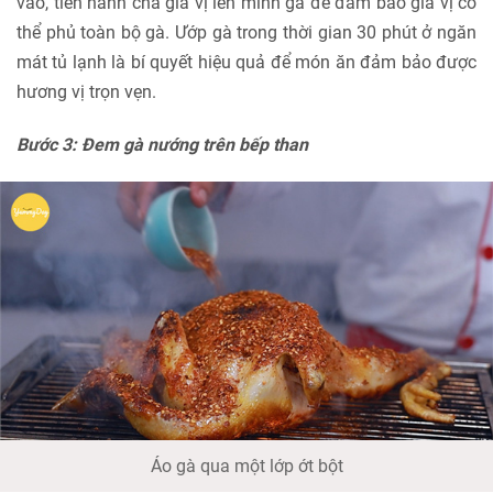
vào, tiến hành chà gia vị lên mình gà để đảm bảo gia vị có
thể phủ toàn bộ gà. Ướp gà trong thời gian 30 phút ở ngăn
mát tủ lạnh là bí quyết hiệu quả để món ăn đảm bảo được
hương vị trọn vẹn.
Bước 3: Đem gà nướng trên bếp than
Áo gà qua một lớp ớt bột