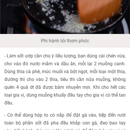
Phi hành tỏi thơm phức
- Làm sốt ướp cần chú ý liều lượng, bạn dùng cái chén vừa,
cho vào đó nước mắm và dầu ăn, mỗi lại 2 muỗng canh.
Dùng thìa cà phê, múc muối và bột ngọt, mỗi loại một thìa,
đường thì cho vào 2 thìa, tiêu thì cần nửa muỗng, không
quên 4 quả ớt đã được băm nhuyễn mịn. Khi cho hết các
loại gia vị, dùng muỗng khuấy đều tay cho gia vị có thể tan
đều.
- Có thể dùng hộp to có nắp để đặt gà vào, tiếp đến rưới
toàn bộ phần sốt đã pha đều khắp con gà, đeo bao tay