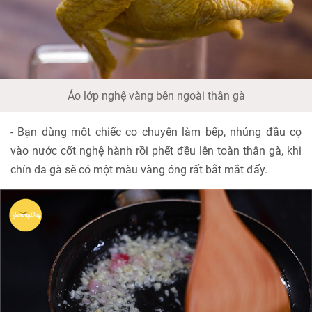
Áo lớp nghệ vàng bên ngoài thân gà
- Bạn dùng một chiếc cọ chuyên làm bếp, nhúng đầu cọ
vào nước cốt nghệ hành rồi phết đều lên toàn thân gà, khi
chín da gà sẽ có một màu vàng óng rất bắt mắt đấy.