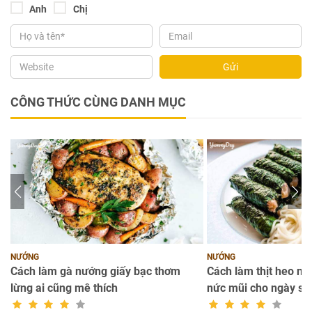
Anh
Chị
Gửi
CÔNG THỨC CÙNG DANH MỤC
NƯỚNG
NƯỚNG
Cách làm gà nướng giấy bạc thơm
Cách làm thịt heo nư
lừng ai cũng mê thích
nức mũi cho ngày se