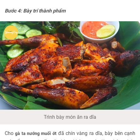
Bước 4: Bày trí thành phẩm
Trình bày món ăn ra dĩa
Cho
đã chín vàng ra dĩa, bày bên cạnh
gà ta nướng muối ớt