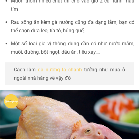
Muốn thơm nhiều chút thì cho vào giỏ 2 củ hành màu
tím
Rau sống ăn kèm gà nướng cũng đa dạng lắm, bạn có
thể chọn dưa leo, tía tô, húng quế,…
Một số loại gia vị thông dụng cần có như nước mắm,
muối, đường, bột ngọt, dầu ăn, tiêu xay,…
Cách làm
gà nướng lá chanh
tưởng như mua ở
ngoài nhà hàng về vậy đó