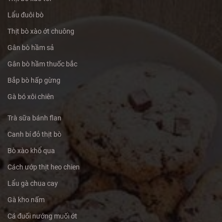
Lẩu đuôi bò
Thịt bò xào ớt chuông
Gân bò hầm sả
Gân bò hầm thuốc bắc
Bắp bò hấp gừng
Gà bó xôi chiên
Trà sữa bánh flan
Canh bí đỏ thịt bò
Bò xào khổ qua
Cách ướp thịt heo chien
Lẩu gà chua cay
Gà kho nấm
Cá đuối nướng muối ớt