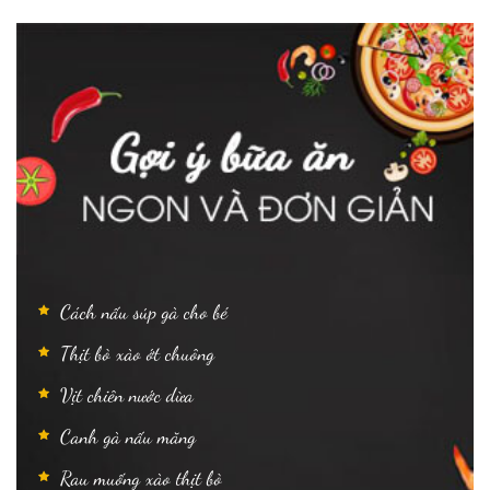
Cách nấu súp gà cho bé
Thịt bò xào ớt chuông
Vịt chiên nước dừa
Canh gà nấu măng
Rau muống xào thịt bò