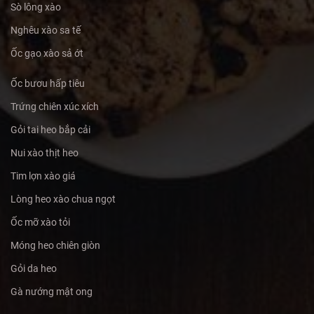
Sò lông xào
Nghêu xào sa tế
Ốc gạo xào sả ớt
Ốc bươu hấp tiêu
Trứng chiên xúc xích
Gỏi tai heo bắp cải
Nui xào thịt heo
Tim lợn xào giá
Lòng heo xào chua ngọt
Ốc mỡ xào tỏi
Móng heo chiên giòn
Gỏi da heo
Gà nướng mật ong