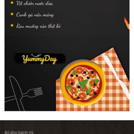
Vịt chiên nước dừa
Canh gà nấu măng
Rau muống xào thịt bò
Bò kho bánh mì