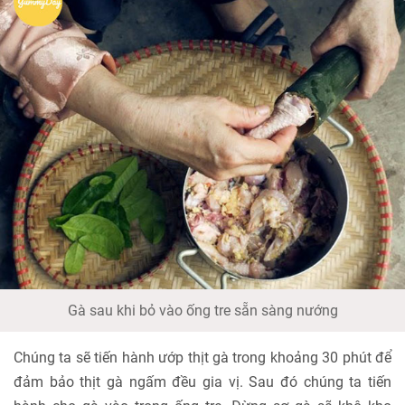
Gà sau khi bỏ vào ống tre sẵn sàng nướng
Chúng ta sẽ tiến hành ướp thịt gà trong khoảng 30 phút để
đảm bảo thịt gà ngấm đều gia vị. Sau đó chúng ta tiến