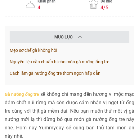
Khẩu phần
Độ khó
4
4/5
MỤC LỤC
Mẹo sơ chế gà không hôi
Nguyên liệu cần chuẩn bị cho món gà nướng ống tre
Cách làm gà nướng ống tre thơm ngon hấp dẫn
sẽ không chỉ mang đến hương vị mộc mạc
Gà nướng ống tre
đậm chất núi rừng mà còn được cảm nhận vị ngọt từ ống
tre cùng với thịt gà mềm dai. Nếu bạn muốn thử một vị gà
nướng mới lạ thì đừng bỏ qua món gà nướng ống tre này
nhé. Hôm nay Yummyday sẽ cùng bạn thử làm món ăn
này nhé.