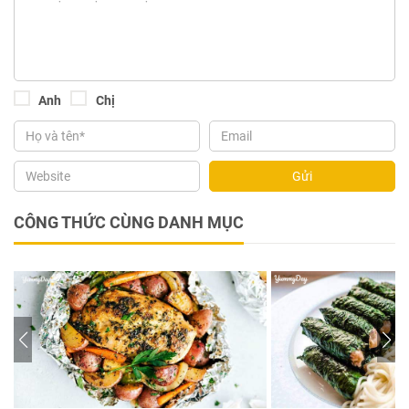
Anh
Chị
Gửi
CÔNG THỨC CÙNG DANH MỤC