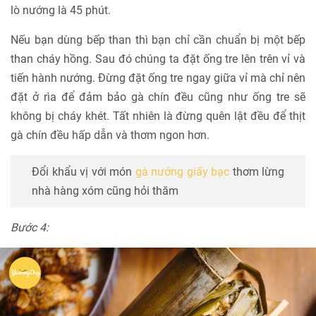
lò nướng là 45 phút.
Nếu bạn dùng bếp than thì bạn chỉ cần chuẩn bị một bếp
than cháy hồng. Sau đó chúng ta đặt ống tre lên trên vỉ và
tiến hành nướng. Đừng đặt ống tre ngay giữa vỉ mà chỉ nên
đặt ở rìa để đảm bảo gà chín đều cũng như ống tre sẽ
không bị cháy khét. Tất nhiên là đừng quên lật đều để thịt
gà chín đều hấp dẫn và thơm ngon hơn.
Đổi khẩu vị với món
gà nướng giấy bạc
thơm lừng
nhà hàng xóm cũng hỏi thăm
Bước 4: