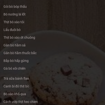
Gỏi bò bóp thấu
Bò nướng lá lốt
Thịt bò xào tỏi
Lẩu đuôi bò
Thịt bò xào ớt chuông
Gân bò hầm sả
Gân bò hầm thuốc bắc
Bắp bò hấp gừng
Gà bó xôi chiên
Trà sữa bánh flan
Canh bí đỏ thịt bò
Bò xào khổ qua
Cách ướp thịt heo chien