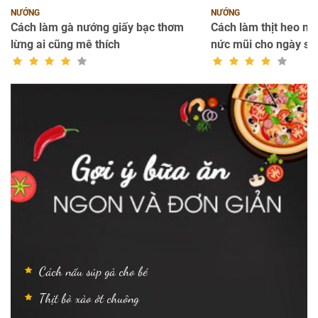
NƯỚNG
NƯỚNG
Cách làm gà nướng giấy bạc thơm
Cách làm thịt heo nư
lừng ai cũng mê thích
nức mũi cho ngày se
Cách nấu súp gà cho bé
Thịt bò xào ớt chuông