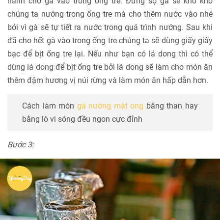
hành cho gà vào trong ống tre. Đừng sợ gà sẽ khô kho
chúng ta nướng trong ống tre mà cho thêm nước vào nhé
bởi vì gà sẽ tự tiết ra nước trong quá trình nướng. Sau khi
đã cho hết gà vào trong ống tre chúng ta sẽ dùng giấy giấy
bạc để bịt ống tre lại. Nếu như bạn có lá dong thì có thể
dùng lá dong để bịt ống tre bởi lá dong sẽ làm cho món ăn
thêm đậm hương vị núi rừng và làm món ăn hấp dẫn hơn.
Cách làm món
gà nướng mật ong
bằng than hay
bằng lò vi sóng đều ngon cực đỉnh
Bước 3: