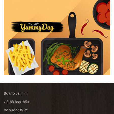
Bò kho bánh mì
Gỏi bò bóp thấu
Bò nướng lá lốt