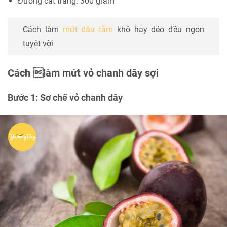
Đường cát trắng: 300 gram
Cách làm
mứt dâu tằm
khô hay dẻo đều ngon
tuyệt vời
Cách làm mứt vỏ chanh dây sợi
Bước 1: Sơ chế vỏ chanh dây