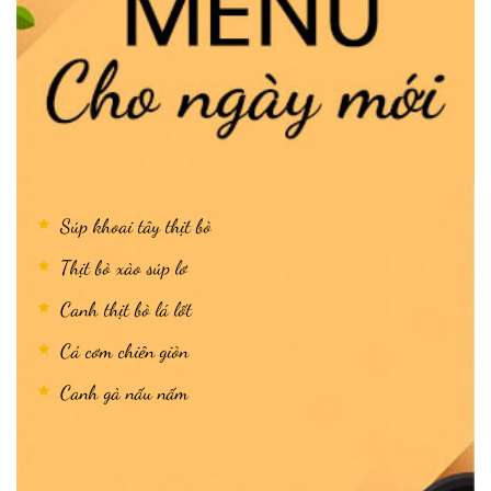
Súp khoai tây thịt bò
Thịt bò xào súp lơ
Canh thịt bò lá lốt
Cá cơm chiên giòn
Canh gà nấu nấm