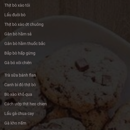
Thịt bò xào tỏi
Lẩu đuôi bò
Thịt bò xào ớt chuông
Gân bò hầm sả
Gân bò hầm thuốc bắc
Bắp bò hấp gừng
Gà bó xôi chiên
Trà sữa bánh flan
Canh bí đỏ thịt bò
Bò xào khổ qua
Cách ướp thịt heo chien
Lẩu gà chua cay
Gà kho nấm