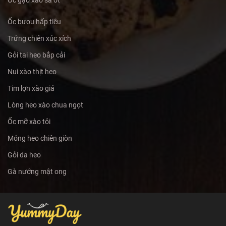
Ốc gạo xào sả ớt
Ốc bươu hấp tiêu
Trứng chiên xúc xích
Gỏi tai heo bắp cải
Nui xào thịt heo
Tim lợn xào giá
Lòng heo xào chua ngọt
Ốc mỡ xào tỏi
Móng heo chiên giòn
Gỏi da heo
Gà nướng mật ong