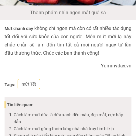
Thành phẩm nhìn ngon mắt quá sá
không chỉ ngon mà còn có rất nhiều tác dụng
Mứt chanh dây
tốt đối với sức khỏe của con người. Món mứt mới lạ này
chắc chắn sẽ làm đốn tim tất cả mọi người ngay từ lần
đầu thưởng thức. Chúc các bạn thành công!
Yummyday.vn
mứt Tết
Tags:
Tin liên quan:
Cách làm mứt dừa lá dứa xanh đều màu, đẹp mắt, cực hấp
dẫn
Cách làm mứt gừng thơm lừng nhà nhà truy tìm bí kíp
Khám phá các kiểu làm mứt cam đón chào ngày Tết an lành