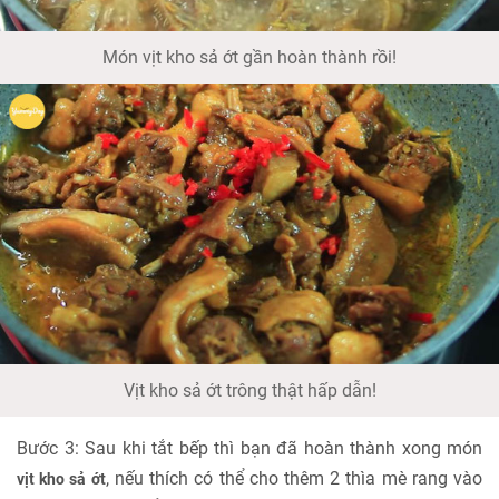
Món vịt kho sả ớt gần hoàn thành rồi!
Vịt kho sả ớt trông thật hấp dẫn!
Bước 3: Sau khi tắt bếp thì bạn đã hoàn thành xong món
, nếu thích có thể cho thêm 2 thìa mè rang vào
vịt kho sả ớt