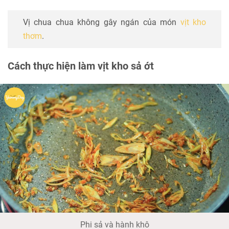
Vị chua chua không gây ngán của món
vịt kho
thơm
.
Cách thực hiện làm vịt kho sả ớt
Phi sả và hành khô