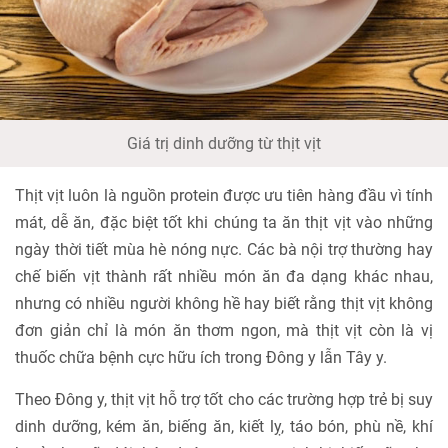
Giá trị dinh dưỡng từ thịt vịt
Thịt vịt luôn là nguồn protein được ưu tiên hàng đầu vì tính
mát, dễ ăn, đặc biệt tốt khi chúng ta ăn thịt vịt vào những
ngày thời tiết mùa hè nóng nực. Các bà nội trợ thường hay
chế biến vịt thành rất nhiều món ăn đa dạng khác nhau,
nhưng có nhiều người không hề hay biết rằng thịt vịt không
đơn giản chỉ là món ăn thơm ngon, mà thịt vịt còn là vị
thuốc chữa bệnh cực hữu ích trong Đông y lẫn Tây y.
Theo Đông y, thịt vịt hỗ trợ tốt cho các trường hợp trẻ bị suy
dinh dưỡng, kém ăn, biếng ăn, kiết lỵ, táo bón, phù nề, khí