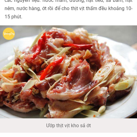
các nguyên liệu: nước mắm, đường, hạt tiêu, sả băm, hạt
nêm, nước hàng, ớt rồi để cho thịt vịt thấm đều khoảng 10-
15 phút.
Ướp thịt vịt kho sả ớt