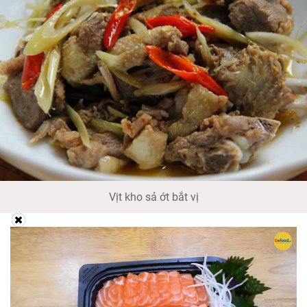
Vịt kho sả ớt bắt vị