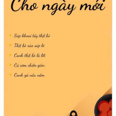
Súp khoai tây thịt bò
Thịt bò xào súp lơ
Canh thịt bò lá lốt
Cá cơm chiên giòn
Canh gà nấu nấm