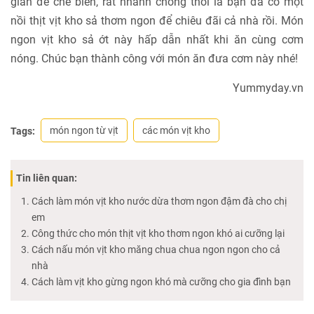
gian để chế biến, rất nhanh chóng thôi là bạn đã có một
nồi thịt vịt kho sả thơm ngon để chiêu đãi cả nhà rồi. Món
ngon vịt kho sả ớt này hấp dẫn nhất khi ăn cùng cơm
nóng. Chúc bạn thành công với món ăn đưa cơm này nhé!
Yummyday.vn
món ngon từ vịt
các món vịt kho
Tags:
Tin liên quan:
Cách làm món vịt kho nước dừa thơm ngon đậm đà cho chị
em
Công thức cho món thịt vịt kho thơm ngon khó ai cưỡng lại
Cách nấu món vịt kho măng chua chua ngon ngon cho cả
nhà
Cách làm vịt kho gừng ngon khó mà cưỡng cho gia đình bạn