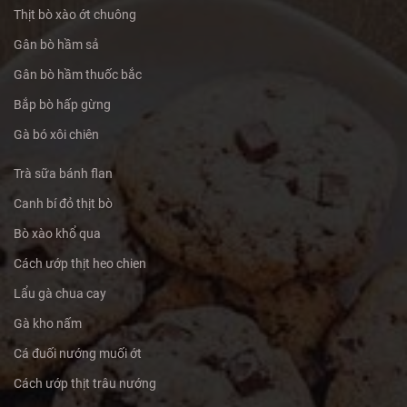
Thịt bò xào ớt chuông
Gân bò hầm sả
Gân bò hầm thuốc bắc
Bắp bò hấp gừng
Gà bó xôi chiên
Trà sữa bánh flan
Canh bí đỏ thịt bò
Bò xào khổ qua
Cách ướp thịt heo chien
Lẩu gà chua cay
Gà kho nấm
Cá đuối nướng muối ớt
Cách ướp thịt trâu nướng