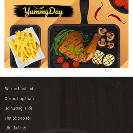
Bò kho bánh mì
Gỏi bò bóp thấu
Bò nướng lá lốt
Thịt bò xào tỏi
Lẩu đuôi bò