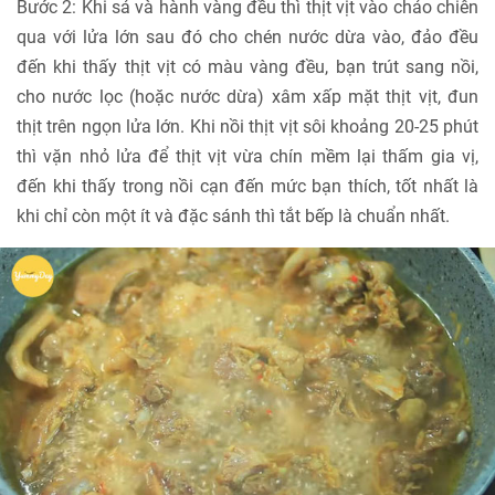
Bước 2: Khi sả và hành vàng đều thì thịt vịt vào chảo chiên
qua với lửa lớn sau đó cho chén nước dừa vào, đảo đều
đến khi thấy thịt vịt có màu vàng đều, bạn trút sang nồi,
cho nước lọc (hoặc nước dừa) xâm xấp mặt thịt vịt, đun
thịt trên ngọn lửa lớn. Khi nồi thịt vịt sôi khoảng 20-25 phút
thì vặn nhỏ lửa để thịt vịt vừa chín mềm lại thấm gia vị,
đến khi thấy trong nồi cạn đến mức bạn thích, tốt nhất là
khi chỉ còn một ít và đặc sánh thì tắt bếp là chuẩn nhất.