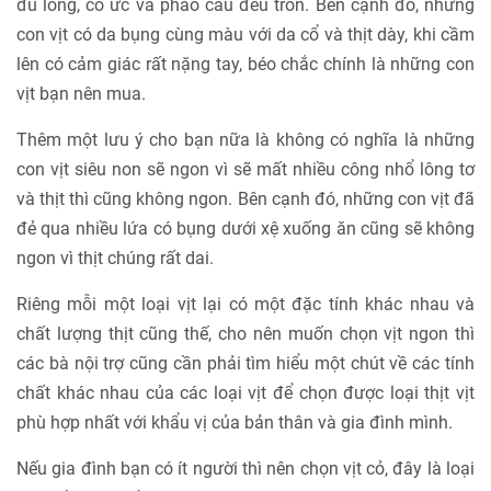
đủ lông, có ức và phao câu đều tròn. Bên cạnh đó, những
con vịt có da bụng cùng màu với da cổ và thịt dày, khi cầm
lên có cảm giác rất nặng tay, béo chắc chính là những con
vịt bạn nên mua.
Thêm một lưu ý cho bạn nữa là không có nghĩa là những
con vịt siêu non sẽ ngon vì sẽ mất nhiều công nhổ lông tơ
và thịt thì cũng không ngon. Bên cạnh đó, những con vịt đã
đẻ qua nhiều lứa có bụng dưới xệ xuống ăn cũng sẽ không
ngon vì thịt chúng rất dai.
Riêng mỗi một loại vịt lại có một đặc tính khác nhau và
chất lượng thịt cũng thế, cho nên muốn chọn vịt ngon thì
các bà nội trợ cũng cần phải tìm hiểu một chút về các tính
chất khác nhau của các loại vịt để chọn được loại thịt vịt
phù hợp nhất với khẩu vị của bản thân và gia đình mình.
Nếu gia đình bạn có ít người thì nên chọn vịt cỏ, đây là loại