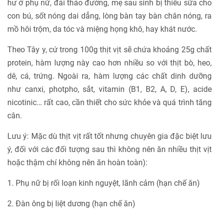
hư ở phụ nữ, đái tháo đường, mẹ sau sinh bị thiếu sữa cho
con bú, sốt nóng dai dẳng, lòng bàn tay bàn chân nóng, ra
mồ hôi trộm, da tóc và miệng họng khô, hay khát nước.
Theo Tây y, cứ trong 100g thịt vịt sẽ chứa khoảng 25g chất
protein, hàm lượng này cao hơn nhiều so với thịt bò, heo,
dê, cá, trứng. Ngoài ra, hàm lượng các chất dinh dưỡng
như canxi, photpho, sắt, vitamin (B1, B2, A, D, E), acide
nicotinic… rất cao, cần thiết cho sức khỏe và quá trình tăng
cân.
Lưu ý: Mặc dù thịt vịt rất tốt nhưng chuyên gia đặc biệt lưu
ý, đối với các đối tượng sau thì không nên ăn nhiều thịt vịt
hoặc thậm chí không nên ăn hoàn toàn):
1. Phụ nữ bị rối loạn kinh nguyệt, lãnh cảm (hạn chế ăn)
2. Đàn ông bị liệt dương (hạn chế ăn)