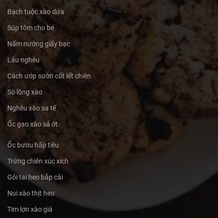
Bạch tuộc xào dứa
Súp tôm cho bé
Nấm nướng giấy bạc
Lẩu nghêu
Cách ướp sườn cốt lết chiên
Sò lông xào
Nghêu xào sa tế
Ốc gạo xào sả ớt
Ốc bươu hấp tiêu
Trứng chiên xúc xích
Gỏi tai heo bắp cải
Nui xào thịt heo
Tim lợn xào giá