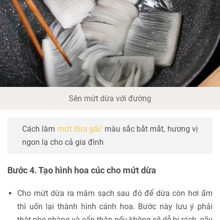
Sên mứt dừa với đường
Cách làm
mứt dừa gấc
màu sắc bắt mắt, hương vị
ngon lạ cho cả gia đình
Bước 4. Tạo hình hoa cúc cho mứt dừa
Cho mứt dừa ra mâm sạch sau đó để dừa còn hơi ấm
thì uốn lại thành hình cánh hoa. Bước này lưu ý phải
thật nhẹ nhàng và cẩn thận nếu không sẽ dễ bị rách, gãy