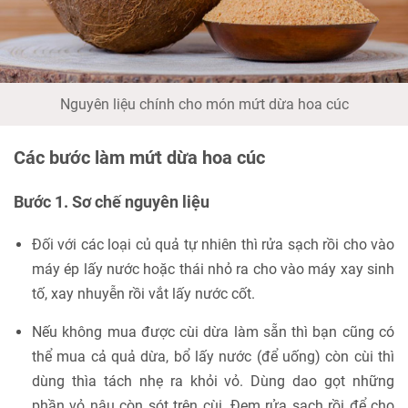
Nguyên liệu chính cho món mứt dừa hoa cúc
Các bước làm mứt dừa hoa cúc
Bước 1. Sơ chế nguyên liệu
Đối với các loại củ quả tự nhiên thì rửa sạch rồi cho vào
máy ép lấy nước hoặc thái nhỏ ra cho vào máy xay sinh
tố, xay nhuyễn rồi vắt lấy nước cốt.
Nếu không mua được cùi dừa làm sẵn thì bạn cũng có
thể mua cả quả dừa, bổ lấy nước (để uống) còn cùi thì
dùng thìa tách nhẹ ra khỏi vỏ. Dùng dao gọt những
phần vỏ nâu còn sót trên cùi. Đem rửa sạch rồi để cho