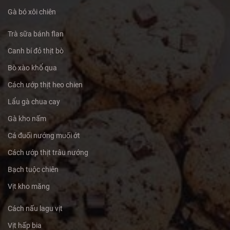
Gà bó xôi chiên
Trà sữa bánh flan
Canh bí đỏ thịt bò
Bò xào khổ qua
Cách ướp thịt heo chien
Lẩu gà chua cay
Gà kho nấm
Cá đuối nướng muối ớt
Cách ướp thịt trâu nướng
Bạch tuộc chiên
Vịt kho măng
Cách nấu lagu vịt
Vịt hấp bia