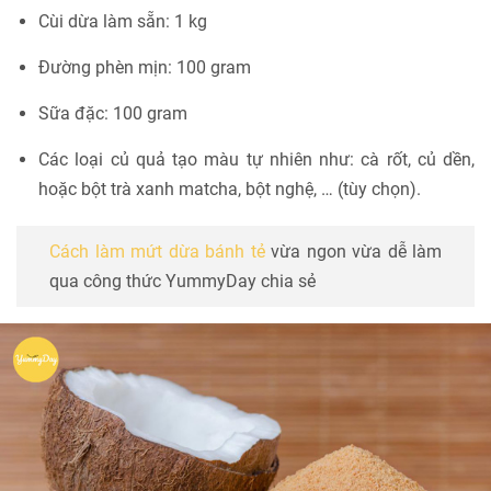
Cùi dừa làm sẵn: 1 kg
Đường phèn mịn: 100 gram
Sữa đặc: 100 gram
Các loại củ quả tạo màu tự nhiên như: cà rốt, củ dền,
hoặc bột trà xanh matcha, bột nghệ, … (tùy chọn).
Cách làm mứt dừa bánh tẻ
vừa ngon vừa dễ làm
qua công thức YummyDay chia sẻ