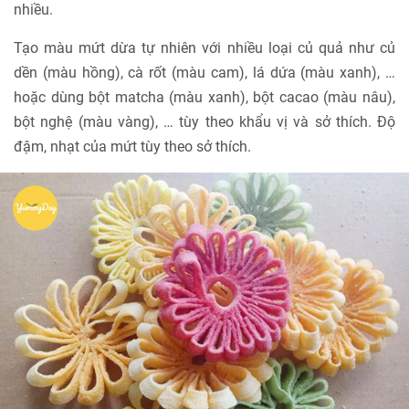
nhiều.
Tạo màu mứt dừa tự nhiên với nhiều loại củ quả như củ
dền (màu hồng), cà rốt (màu cam), lá dứa (màu xanh), …
hoặc dùng bột matcha (màu xanh), bột cacao (màu nâu),
bột nghệ (màu vàng), … tùy theo khẩu vị và sở thích. Độ
đậm, nhạt của mứt tùy theo sở thích.