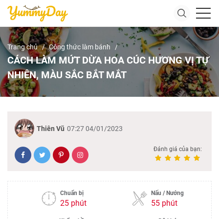
Trang chủ
Công thức làm bánh
CÁCH LÀM MỨT DỪA HOA CÚC HƯƠNG VỊ TỰ
NHIÊN, MÀU SẮC BẮT MẮT
Thiên Vũ
07:27 04/01/2023
Đánh giá của bạn:
Chuẩn bị
Nấu / Nướng
25 phút
55 phút