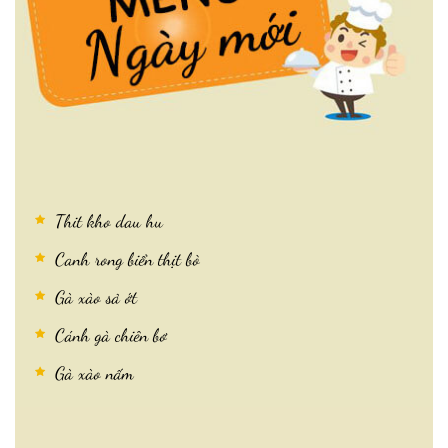
Thit kho dau hu
Canh rong biển thịt bò
Gà xào sả ớt
Cánh gà chiên bơ
Gà xào nấm