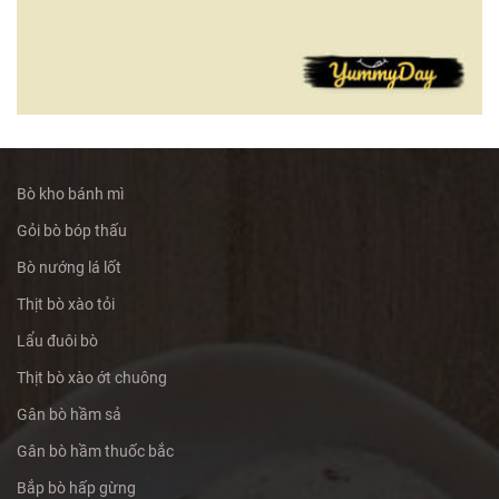
Bò kho bánh mì
Gỏi bò bóp thấu
Bò nướng lá lốt
Thịt bò xào tỏi
Lẩu đuôi bò
Thịt bò xào ớt chuông
Gân bò hầm sả
Gân bò hầm thuốc bắc
Bắp bò hấp gừng