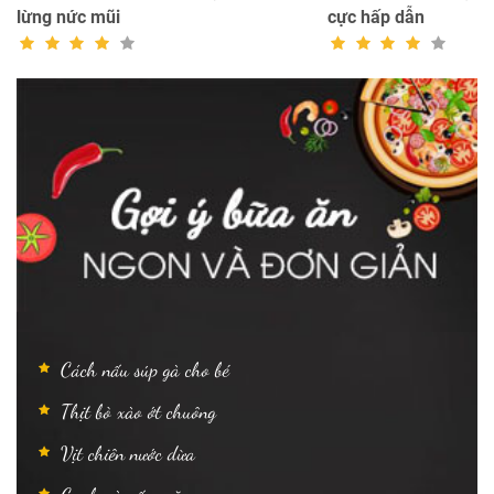
lừng nức mũi
cực hấp dẫn
Cách nấu súp gà cho bé
Thịt bò xào ớt chuông
Vịt chiên nước dừa