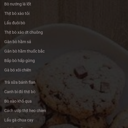
Bò nướng lá lốt
Thịt bò xào tỏi
Lẩu đuôi bò
Thịt bò xào ớt chuông
Gân bò hầm sả
Gân bò hầm thuốc bắc
Bắp bò hấp gừng
Gà bó xôi chiên
Trà sữa bánh flan
Canh bí đỏ thịt bò
Bò xào khổ qua
Cách ướp thịt heo chien
Lẩu gà chua cay