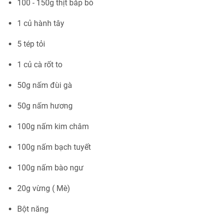
100 - 150g thịt bắp bò
1 củ hành tây
5 tép tỏi
1 củ cà rốt to
50g nấm đùi gà
50g nấm hương
100g nấm kim châm
100g nấm bạch tuyết
100g nấm bào ngư
20g vừng ( Mè)
Bột năng