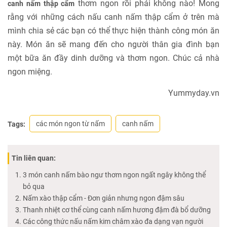
thơm ngon rồi phải không nào! Mong
canh nấm thập cẩm
rằng với những cách nấu canh nấm thập cẩm ở trên mà
mình chia sẻ các bạn có thể thực hiện thành công món ăn
này. Món ăn sẽ mang đến cho người thân gia đình bạn
một bữa ăn đầy dinh dưỡng và thơm ngon. Chúc cả nhà
ngon miệng.
Yummyday.vn
các món ngon từ nấm
canh nấm
Tags:
Tin liên quan:
3 món canh nấm bào ngư thơm ngon ngất ngây không thể
bỏ qua
Nấm xào thập cẩm - Đơn giản nhưng ngon đậm sâu
Thanh nhiệt cơ thể cùng canh nấm hương đậm đà bổ dưỡng
Các công thức nấu nấm kim châm xào đa dạng vạn người