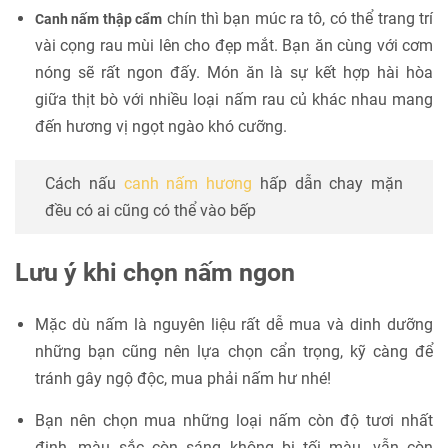
chín thì bạn múc ra tô, có thể trang trí
Canh nấm thập cẩm
vài cọng rau mùi lên cho đẹp mắt. Bạn ăn cùng với cơm
nóng sẽ rất ngon đấy. Món ăn là sự kết hợp hài hòa
giữa thịt bò với nhiều loại nấm rau củ khác nhau mang
đến hương vị ngọt ngào khó cưỡng.
Cách nấu
canh nấm hương
hấp dẫn chay mặn
đều có ai cũng có thể vào bếp
Lưu ý khi chọn nấm ngon
Mặc dù nấm là nguyên liệu rất dễ mua và dinh dưỡng
những bạn cũng nên lựa chọn cẩn trọng, kỹ càng để
tránh gây ngộ độc, mua phải nấm hư nhé!
Bạn nên chọn mua những loại nấm còn độ tươi nhất
định, màu sắc còn sáng không bị tối màu, vẫn còn