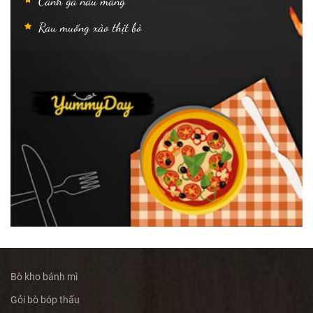
Canh gà nấu măng
Rau muống xào thịt bò
Bò kho bánh mì
Gỏi bò bóp thấu