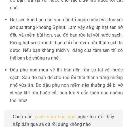
đó bạn rửa lại với nước cho sạch, để ráo nước rồi cắt
nhỏ.
Hạt sen khô bạn cho vào nồi đổ ngập nước và đun sôi
sơ qua trong khoảng 5 phút. Làm vậy sẽ giúp hạt sen nở
đều và mềm bùi hơn, sau đó bạn rửa lại với nước sạch.
Riêng hạt sen tươi thì bạn chỉ cần đem rửa thật sạch là
được. Nếu bạn không thích vị đắng của tâm sen thì có
thể bạn bỏ chúng ra nhé!
Đậu phụ non mua về thì bạn nên rửa sơ lại với nước
sạch. Sau đó bạn để cho ráo rồi thái thành từng miếng
nhỏ vừa ăn. Do đậu phụ non mềm nên thường dễ bị vỡ
vì vậy khi rửa hoặc cắt bạn lưu ý cẩn thận nhẹ nhàng
thôi nhé!
Cách nấu
canh nấm bào ngư
nghe tên đã thấy
hấp dẫn quá sá đã rồi đúng không nào