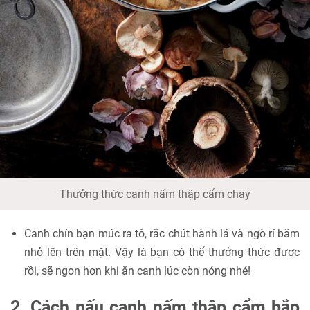
Thưởng thức canh nấm thập cẩm chay
Canh chín bạn múc ra tô, rắc chút hành lá và ngò rí băm
nhỏ lên trên mặt. Vậy là bạn có thể thưởng thức được
rồi, sẽ ngon hơn khi ăn canh lúc còn nóng nhé!
2. Cách nấu canh nấm thập cẩm bắp