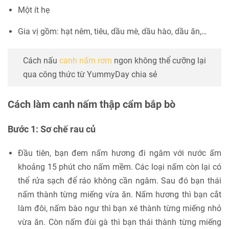
Một ít hẹ
Gia vị gồm: hạt nêm, tiêu, dầu mè, dầu hào, dầu ăn,…
Cách nấu
canh nấm rơm
ngon không thể cưỡng lại
qua công thức từ YummyDay chia sẻ
Cách làm canh nấm thập cẩm bắp bò
Bước 1: Sơ chế rau củ
Đầu tiên, bạn đem nấm hương đi ngâm với nước ấm
khoảng 15 phút cho nấm mềm. Các loại nấm còn lại có
thể rửa sạch để ráo không cần ngâm. Sau đó bạn thái
nấm thành từng miếng vừa ăn. Nấm hương thì bạn cắt
làm đôi, nấm bào ngư thì bạn xé thành từng miếng nhỏ
vừa ăn. Còn nấm đùi gà thì bạn thái thành từng miếng