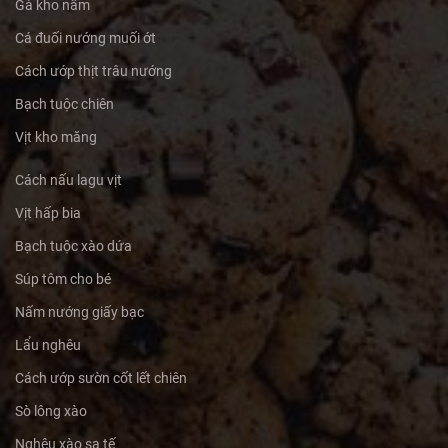
Gà kho nấm
Cá đuối nướng muối ớt
Cách ướp thịt trâu nướng
Bạch tuộc chiên
Vịt kho măng
Cách nấu lagu vịt
Vịt hấp bia
Bạch tuộc xào dứa
Súp tôm cho bé
Nấm nướng giấy bạc
Lẩu nghêu
Cách ướp sườn cốt lết chiên
Sò lông xào
Nghêu xào sa tế