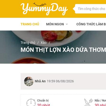
TRANG CHỦ
MÓN NGON
CÔNG THỨC LÀM 
Trang chủ
Xào
MÓN THỊT LỢN XÀO DỨA THƠM
Nhã An
19:59 06/08/2026
Chuẩn bị
Nấu / N
20 phút
30 phú