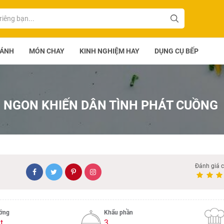
BÁNH
MÓN CHAY
KINH NGHIỆM HAY
DỤNG CỤ BẾP
 NGON KHIẾN DÂN TÌNH PHÁT CUỒNG
Đánh giá 
ướng
Khẩu phần
t
3