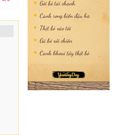
Gỏi bò tái chanh
Canh rong biển đậu hũ
Thịt bò xào tỏi
Gà bó xôi chiên
Canh khoai tây thịt bò