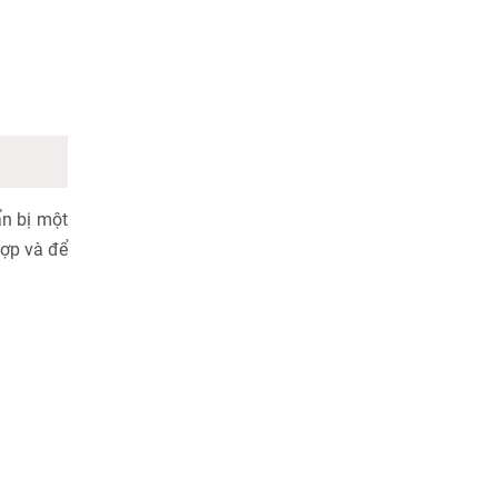
ẩn bị một
hợp và để