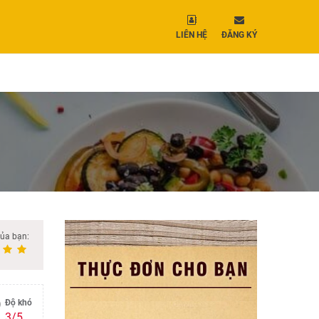
LIÊN HỆ
ĐĂNG KÝ
của bạn:
Độ khó
3/5