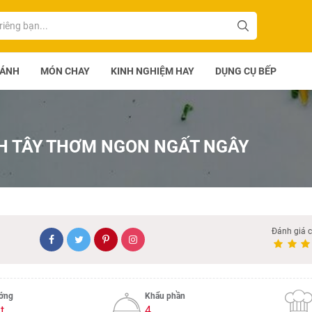
BÁNH
MÓN CHAY
KINH NGHIỆM HAY
DỤNG CỤ BẾP
H TÂY THƠM NGON NGẤT NGÂY
Đánh giá 
ướng
Khẩu phần
t
4