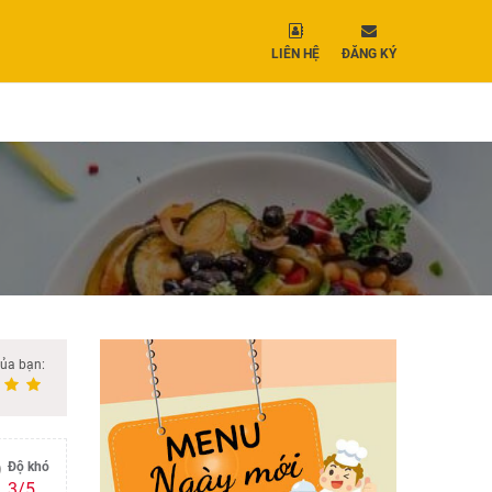
LIÊN HỆ
ĐĂNG KÝ
của bạn:
Độ khó
3/5