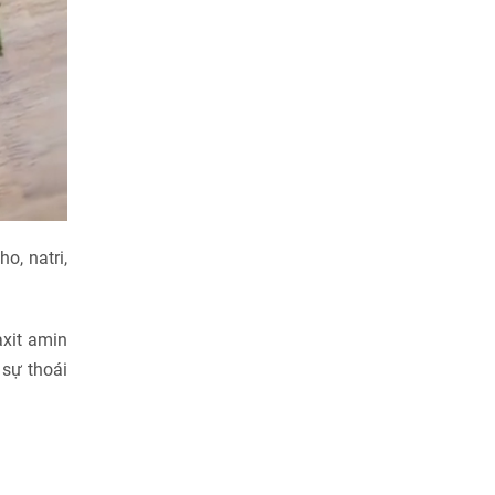
o, natri,
axit amin
 sự thoái