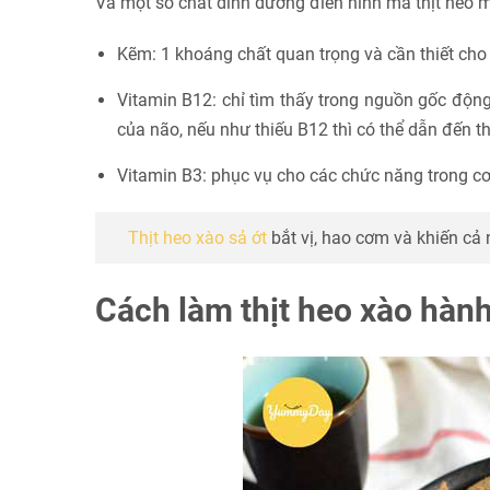
Và một số chất dinh dưỡng điển hình mà thịt heo m
Kẽm: 1 khoáng chất quan trọng và cần thiết cho 
Vitamin B12: chỉ tìm thấy trong nguồn gốc động
của não, nếu như thiếu B12 thì có thể dẫn đến t
Vitamin B3: phục vụ cho các chức năng trong cơ 
Thịt heo xào sả ớt
bắt vị, hao cơm và khiến cả 
Cách làm thịt heo xào hành