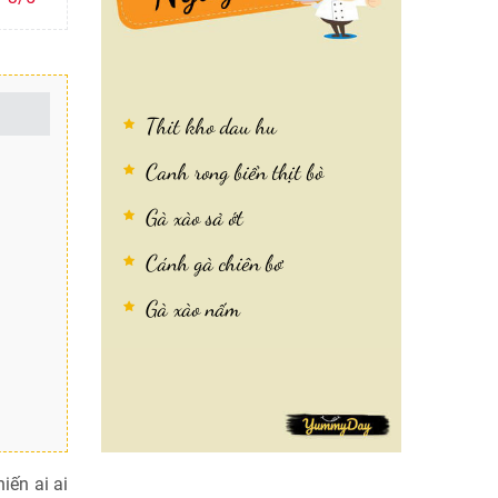
Thit kho dau hu
Canh rong biển thịt bò
Gà xào sả ớt
Cánh gà chiên bơ
Gà xào nấm
iến ai ai