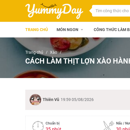
TRANG CHỦ
MÓN NGON
CÔNG THỨC LÀM 
Trang chủ
Xào
CÁCH LÀM THỊT LỢN XÀO HÀN
Thiên Vũ
19:59 05/08/2026
Chuẩn bị
Nấu / N
35 phút
30 phú