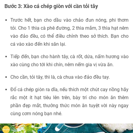
Bước 3: Xào cá chép giòn với cần tỏi tây
Trước hết, bạn cho dầu vào chảo đun nóng, phi thơm
tỏi. Cho 1 thìa cà phê đường, 2 thìa mắm, 3 thìa hạt nêm
vào đảo đều, có thể điều chỉnh theo sở thích. Bạn cho
cá vào xào đến khi săn lại.
Tiếp đến, bạn cho hành tây, cà rốt, dứa, nấm hương vào
xào cùng cho tới khi chín, nêm nếm gia vị vừa ăn.
Cho cần, tỏi tây, thì là, cà chua vào đảo đều tay.
Đổ cá chép giòn ra dĩa, nếu thích một chút cay nồng hãy
rắc một ít hạt tiêu lên trên, bày trí cho món ăn thêm
phần đẹp mắt, thưởng thức món ăn tuyệt vời này ngay
cùng cơm nóng bạn nhé.