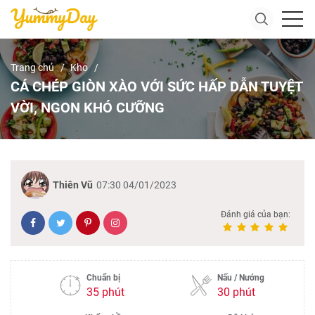
Trang chủ
Kho
CÁ CHÉP GIÒN XÀO VỚI SỨC HẤP DẪN TUYỆT
VỜI, NGON KHÓ CƯỠNG
Thiên Vũ
07:30 04/01/2023
Đánh giá của bạn:
Chuẩn bị
Nấu / Nướng
35 phút
30 phút