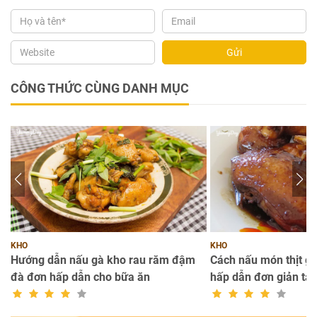
Gửi
CÔNG THỨC CÙNG DANH MỤC
KHO
KHO
đà
Hướng dẫn nấu gà kho rau răm đậm
Cách nấu món thịt g
đà đơn hấp dẫn cho bữa ăn
hấp dẫn đơn giản tại