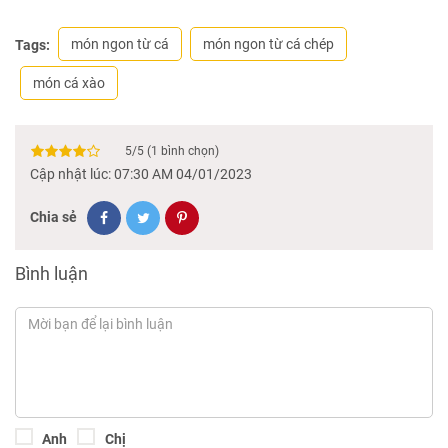
món ngon từ cá
món ngon từ cá chép
Tags:
món cá xào
5
/
5
(
1
bình chọn)
Cập nhật lúc: 07:30 AM 04/01/2023
Chia sẻ
Bình luận
Anh
Chị