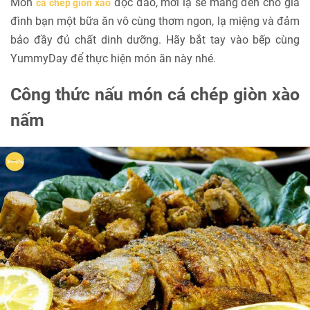
Món
độc đáo, mới lạ sẽ mang đến cho gia
cá chép giòn xào
đình bạn một bữa ăn vô cùng thơm ngon, lạ miệng và đảm
bảo đầy đủ chất dinh dưỡng. Hãy bắt tay vào bếp cùng
YummyDay để thực hiện món ăn này nhé.
Công thức nấu món cá chép giòn xào
nấm