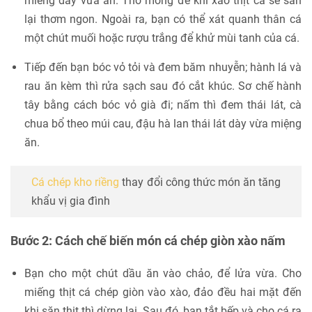
miếng dày vừa ăn. Thớ mỏng để khi xào thịt cá sẽ săn
lại thơm ngon. Ngoài ra, bạn có thể xát quanh thân cá
một chút muối hoặc rượu trắng để khử mùi tanh của cá.
Tiếp đến bạn bóc vỏ tỏi và đem băm nhuyễn; hành lá và
rau ăn kèm thì rửa sạch sau đó cắt khúc. Sơ chế hành
tây bằng cách bóc vỏ già đi; nấm thì đem thái lát, cà
chua bổ theo múi cau, đậu hà lan thái lát dày vừa miệng
ăn.
Cá chép kho riềng
thay đổi công thức món ăn tăng
khẩu vị gia đình
Bước 2: Cách chế biến món cá chép giòn xào nấm
Bạn cho một chút dầu ăn vào chảo, để lửa vừa. Cho
miếng thịt cá chép giòn vào xào, đảo đều hai mặt đến
khi săn thịt thì dừng lại. Sau đó, bạn tắt bếp và cho cá ra