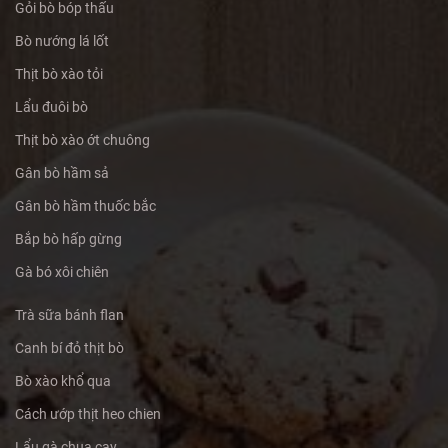
Gỏi bò bóp thấu
Bò nướng lá lốt
Thịt bò xào tỏi
Lẩu đuôi bò
Thịt bò xào ớt chuông
Gân bò hầm sả
Gân bò hầm thuốc bắc
Bắp bò hấp gừng
Gà bó xôi chiên
Trà sữa bánh flan
Canh bí đỏ thịt bò
Bò xào khổ qua
Cách ướp thịt heo chien
Lẩu gà chua cay