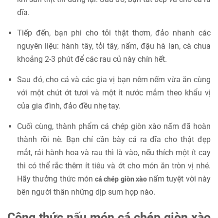
dĩa.
Tiếp đến, bạn phi cho tỏi thật thơm, đảo nhanh các
nguyên liệu: hành tây, tỏi tây, nấm, đậu hà lan, cà chua
khoảng 2-3 phút để các rau củ này chín hết.
Sau đó, cho cá và các gia vị bạn nêm nếm vừa ăn cùng
với một chút ớt tươi và một ít nước mắm theo khẩu vị
của gia đình, đảo đều nhẹ tay.
Cuối cùng, thành phẩm cá chép giòn xào nấm đã hoàn
thành rồi nè. Bạn chỉ cần bày cá ra đĩa cho thật đẹp
mắt, rải hành hoa và rau thì là vào, nếu thích một ít cay
thì có thể rắc thêm ít tiêu và ớt cho món ăn tròn vị nhé.
Hãy thưởng thức món
nấm tuyệt vời này
cá chép giòn xào
bên người thân những dịp sum họp nào.
Công thức nấu món cá chép giòn xào