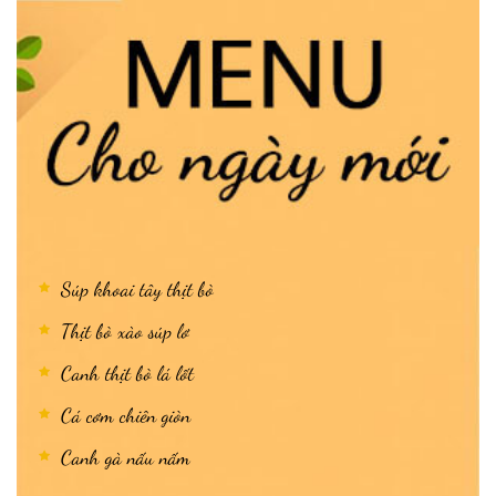
Súp khoai tây thịt bò
Thịt bò xào súp lơ
Canh thịt bò lá lốt
Cá cơm chiên giòn
Canh gà nấu nấm