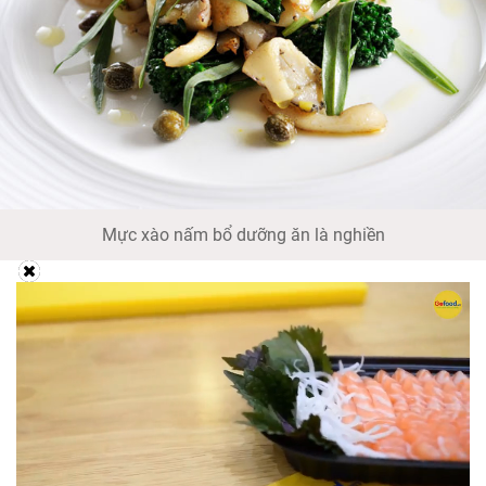
Mực xào nấm bổ dưỡng ăn là nghiền