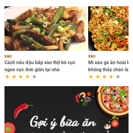
XÀO
XÀO
bổ
Cách nấu đậu bắp xào thịt bò cực
Mì xào gà ăn hoài k
ngon cực đơn giản tại nhà
không thấy chán là t