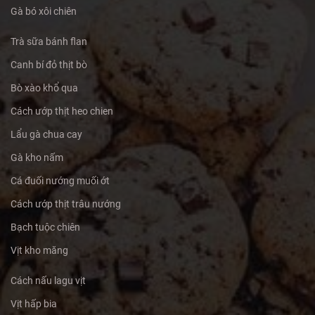
Gà bó xôi chiên
Trà sữa bánh flan
Canh bí đỏ thịt bò
Bò xào khổ qua
Cách ướp thịt heo chien
Lẩu gà chua cay
Gà kho nấm
Cá đuối nướng muối ớt
Cách ướp thịt trâu nướng
Bạch tuộc chiên
Vịt kho măng
Cách nấu lagu vịt
Vịt hấp bia