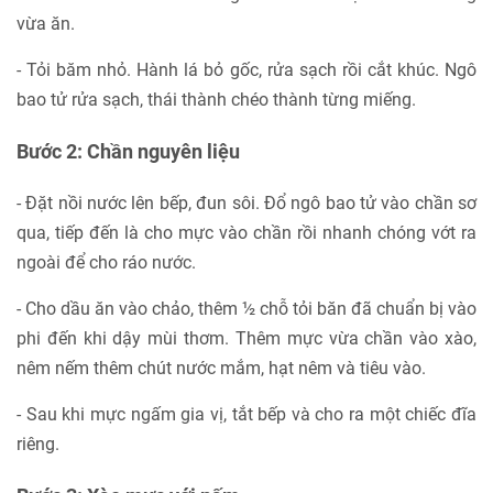
vừa ăn.
- Tỏi băm nhỏ. Hành lá bỏ gốc, rửa sạch rồi cắt khúc. Ngô
bao tử rửa sạch, thái thành chéo thành từng miếng.
Bước 2: Chần nguyên liệu
- Đặt nồi nước lên bếp, đun sôi. Đổ ngô bao tử vào chần sơ
qua, tiếp đến là cho mực vào chần rồi nhanh chóng vớt ra
ngoài để cho ráo nước.
- Cho dầu ăn vào chảo, thêm ½ chỗ tỏi băn đã chuẩn bị vào
phi đến khi dậy mùi thơm. Thêm mực vừa chần vào xào,
nêm nếm thêm chút nước mắm, hạt nêm và tiêu vào.
- Sau khi mực ngấm gia vị, tắt bếp và cho ra một chiếc đĩa
riêng.