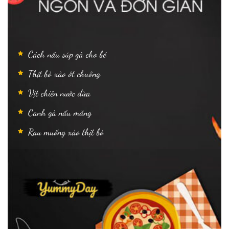
Cách nấu súp gà cho bé
Thịt bò xào ớt chuông
Vịt chiên nước dừa
Canh gà nấu măng
Rau muống xào thịt bò