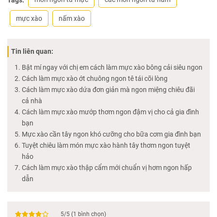
Tags:
mực xào
nấm xào
Tin liên quan:
Bật mí ngay với chị em cách làm mực xào bông cải siêu ngon
Cách làm mực xào ớt chuông ngon tê tái cõi lòng
Cách làm mực xào dứa đơn giản mà ngon miệng chiêu đãi
cả nhà
Cách làm mực xào mướp thơm ngon đậm vị cho cả gia đình
bạn
Mực xào cần tây ngon khó cưỡng cho bữa cơm gia đình bạn
Tuyệt chiêu làm món mực xào hành tây thơm ngon tuyệt
hảo
Cách làm mực xào thập cẩm mới chuẩn vị hơm ngon hấp
dẫn
5
/
5
(
1
bình chọn)