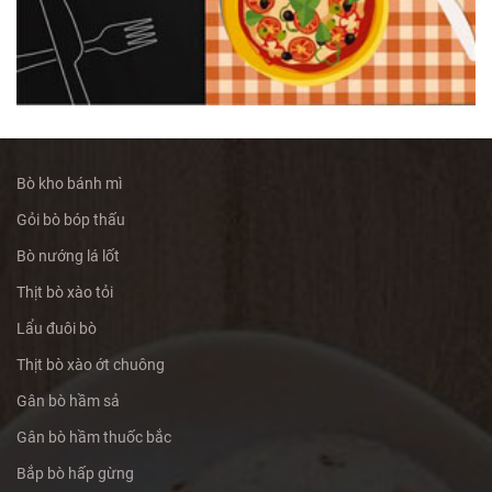
Bò kho bánh mì
Gỏi bò bóp thấu
Bò nướng lá lốt
Thịt bò xào tỏi
Lẩu đuôi bò
Thịt bò xào ớt chuông
Gân bò hầm sả
Gân bò hầm thuốc bắc
Bắp bò hấp gừng