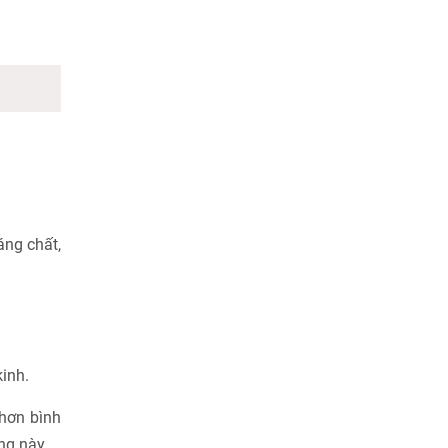
áng chất,
kinh.
 hơn bình
ng này.