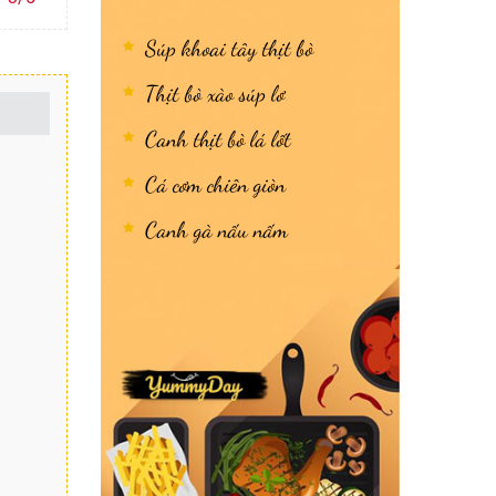
Súp khoai tây thịt bò
Thịt bò xào súp lơ
Canh thịt bò lá lốt
Cá cơm chiên giòn
Canh gà nấu nấm