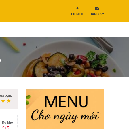
LIÊN HỆ
ĐĂNG KÝ
O
của bạn:
Độ khó
3/5