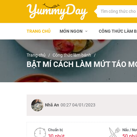
TRANG CHỦ
MÓN NGON
CÔNG THỨC LÀM 
Trang chủ
Công thức làm bánh
BẬT MÍ CÁCH LÀM MỨT TÁO M
Nhã An
00:27 04/01/2023
Chuẩn bị
Nấu / N
30 phút
50 phú