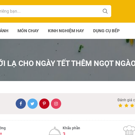
BÁNH
MÓN CHAY
KINH NGHIỆM HAY
DỤNG CỤ BẾP
ỚI LẠ CHO NGÀY TẾT THÊM NGỌT NGÀ
Đánh giá 
ướng
Khẩu phần
t
3