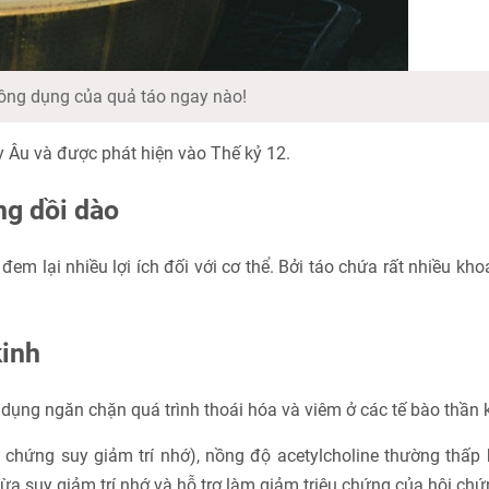
ông dụng của quả táo ngay nào!
ây Âu và được phát hiện vào Thế kỷ 12.
ng dồi dào
em lại nhiều lợi ích đối với cơ thể. Bởi táo chứa rất nhiều kho
kinh
 dụng ngăn chặn quá trình thoái hóa và viêm ở các tế bào thần 
 chứng suy giảm trí nhớ), nồng độ acetylcholine thường thấp
ừa suy giảm trí nhớ và hỗ trợ làm giảm triệu chứng của hội chứ