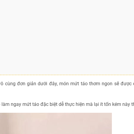
 cùng đơn giản dưới đây, món mứt táo thơm ngon sẽ được c
 làm ngay mứt táo đặc biệt dễ thực hiện mà lại ít tốn kém này t