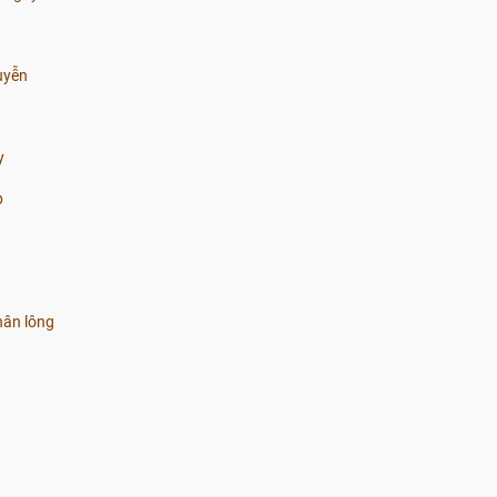
uyễn
y
p
hân lông