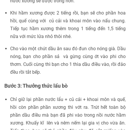
nước xương sẽ được trong hơn.
Khi hầm xương được 2 tiếng rồi, bạn sẽ cho phần hoa
hồi, quế cùng với củ cải và khoai môn vào nấu chung.
Tiếp tục hầm xương thêm trong 1 tiếng đến 1,5 tiếng
nữa với mức lửa nhỏ thôi nhé.
Cho vào một chút dầu ăn sau đó đun cho nóng già. Dầu
nóng, bạn cho phần sả và gừng cùng ớt vào phi cho
thơm. Cuối cùng thì bạn cho 1 thìa dầu điều vào, rồi đảo
đều rồi tắt bếp.
Bước 3: Thưởng thức lẩu bò
Chỉ giữ lại phần nước lẩu + củ cải + khoai môn và quế,
hồi còn phần phần xương thì vớt ra. Trút hết toàn bộ
phần dầu điều mà bạn đã phi vào trong nồi nước hầm
xương. Khuấy kĩ lên và nêm nếm lại gia vị cho vừa ăn.