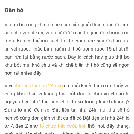
Gân bò
Vì gân bò cũng khá rắn nên bạn cần phải thái mỏng để làm
sao cho vừa dễ ăn, vừa giữ được cái độ giòn đặc trưng của
món. Bạn có thể rửa sạch thịt bò với nước, sau đó bạn rửa
lại với rượu. Hoặc bạn ngâm thịt bò trong rượu 15 phút rồi
bạn rửa lại bằng nước sạch. Đây là cách hay giúp thịt bò
khử bớt mùi khó chịu và khi chế biến thịt bò cũng sẽ ngon
hơn rất nhiều đấy!
Việc
đặt tiệc tại nhà 24h vn
có phải khiến bạn cảm thấy vô
cùng khó khăn vì không biết bắt đầu từ đâu và chuẩn bị
nguyên liệu như thế nào cho đủ số lượng khách không?
Đừng lo nhé, đến với Đặt tiện tại nhà 24h mọi thứ sẽ trở
nên vô cùng đơn giản vì tất cả đã có Đặt tiện tại nhà 24h lo
từ A đến Z như
tổ chức tiệc cưới, hỏi
, thôi nôi, đầy tháng,