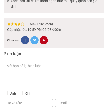
Cách làm lẩu cá trê thơm ngon nức mũi quầy quần bên gia
đình
5
/
5
(
1
bình chọn)
Cập nhật lúc: 19:59 PM 06/08/2026
Chia sẻ
Bình luận
Anh
Chị