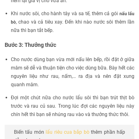
nếm lại gia vị cho vừa ăn.
Khi nước sôi, cho hành tây và sa tế, thêm cả gói
nấu lẩu
, chao và cả tiêu xay. Đến khi nào nước sôi thêm lần
bò
nữa thì bạn tắt bếp.
Bước 3: Thưởng thức
Cho nước dùng bạn vừa mới nấu lên bếp, rồi đặt ở giữa
mâm sẽ dễ và thuận tiện cho việc dùng bữa. Bày hết các
nguyên liệu như rau, nấm,… ra địa và nên đặt xung
quanh mâm.
Đợi một chút nữa cho nước lẩu sôi thì bạn trút thịt bò
trước và rau củ sau. Trong lúc đợi các nguyên liệu này
chín hết thì bạn sẽ nhúng rau vào và thưởng thức thôi.
Biến tấu món
lẩu riêu cua bắp bò
thêm phần hấp