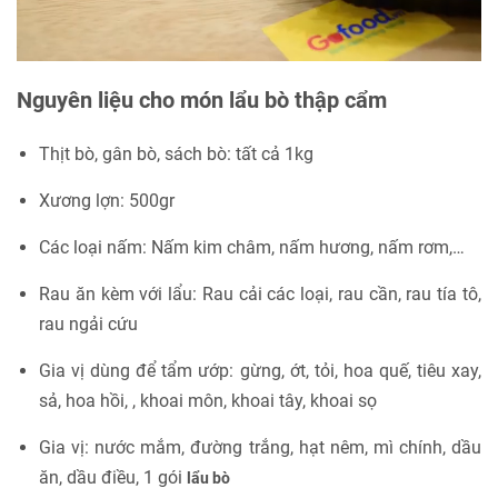
Nguyên liệu cho món lẩu bò thập cẩm
Thịt bò, gân bò, sách bò: tất cả 1kg
Xương lợn: 500gr
Các loại nấm: Nấm kim châm, nấm hương, nấm rơm,…
Rau ăn kèm với lẩu: Rau cải các loại, rau cần, rau tía tô,
rau ngải cứu
Gia vị dùng để tẩm ướp: gừng, ớt, tỏi, hoa quế, tiêu xay,
sả, hoa hồi, , khoai môn, khoai tây, khoai sọ
Gia vị: nước mắm, đường trắng, hạt nêm, mì chính, dầu
ăn, dầu điều, 1 gói
lẩu bò