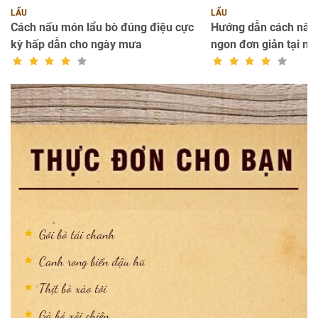
LẨU
LẨU
n
Cách nấu món lẩu bò đúng điệu cực
Hướng dẫn cách nấu 
kỳ hấp dẫn cho ngày mưa
ngon đơn giản tại nh
Gỏi bò tái chanh
Canh rong biển đậu hũ
Thịt bò xào tỏi
Gà bó xôi chiên