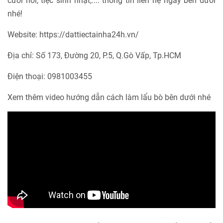
cưới hỏi, tiệc sinh nhật,.... thông tin liên hệ ngay bên dưới
nhé!
Website: https://dattiectainha24h.vn/
Địa chỉ: Số 173, Đường 20, P.5, Q.Gò Vấp, Tp.HCM
Điện thoại: 0981003455
Xem thêm video hướng dẫn cách làm lẩu bò bên dưới nhé