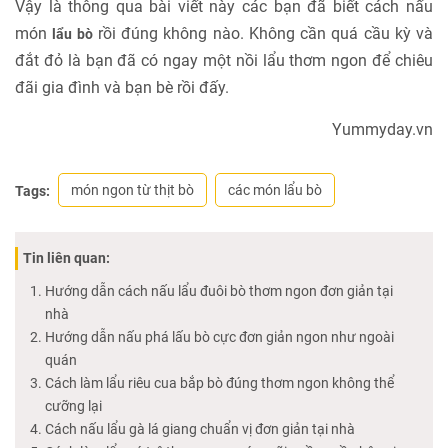
Vậy là thông qua bài viết này các bạn đã biết cách nấu
món
rồi đúng không nào. Không cần quá cầu kỳ và
lẩu bò
đắt đỏ là bạn đã có ngay một nồi lẩu thơm ngon để chiêu
đãi gia đình và bạn bè rồi đấy.
Yummyday.vn
món ngon từ thịt bò
các món lẩu bò
Tags:
Tin liên quan:
Hướng dẫn cách nấu lẩu đuôi bò thơm ngon đơn giản tại
nhà
Hướng dẫn nấu phá lấu bò cực đơn giản ngon như ngoài
quán
Cách làm lẩu riêu cua bắp bò đúng thơm ngon không thể
cưỡng lại
Cách nấu lẩu gà lá giang chuẩn vị đơn giản tại nhà