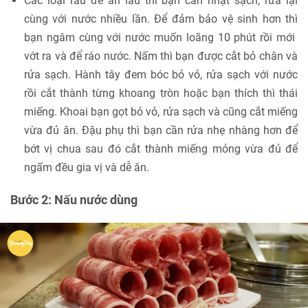
Các loại rau để ăn lẩu thì bạn cần nhặt sạch, rửa lại
cùng với nước nhiều lần. Để đảm bảo vệ sinh hơn thì
bạn ngâm cùng với nước muốn loãng 10 phút rồi mới
vớt ra và để ráo nước. Nấm thì bạn được cắt bỏ chân và
rửa sạch. Hành tây đem bóc bỏ vỏ, rửa sạch với nước
rồi cắt thành từng khoang tròn hoặc bạn thích thì thái
miếng. Khoai bạn gọt bỏ vỏ, rửa sạch và cũng cắt miếng
vừa đủ ăn. Đậu phụ thì bạn cần rửa nhẹ nhàng hơn để
bớt vị chua sau đó cắt thành miếng mỏng vừa đủ để
ngấm đều gia vị và dễ ăn.
Bước 2: Nấu nước dùng