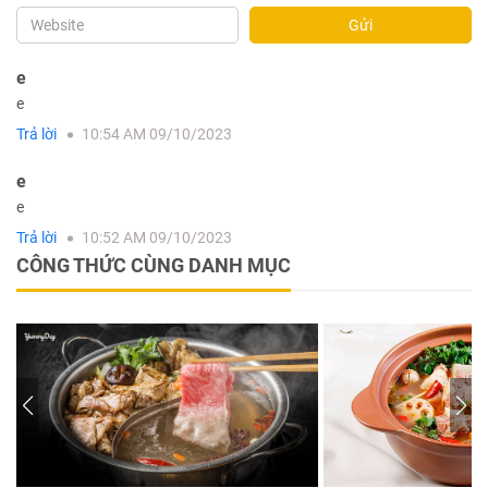
Gửi
e
e
Trả lời
10:54 AM 09/10/2023
e
e
Trả lời
10:52 AM 09/10/2023
CÔNG THỨC CÙNG DANH MỤC