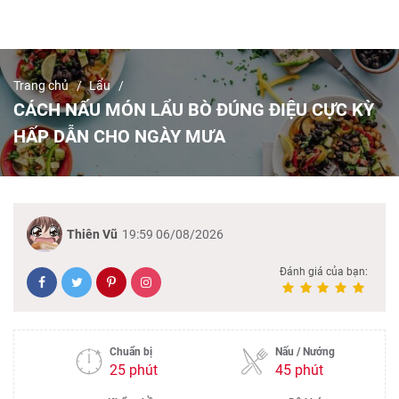
Trang chủ
Lẩu
CÁCH NẤU MÓN LẨU BÒ ĐÚNG ĐIỆU CỰC KỲ
HẤP DẪN CHO NGÀY MƯA
Thiên Vũ
19:59 06/08/2026
Đánh giá của bạn:
Chuẩn bị
Nấu / Nướng
25 phút
45 phút