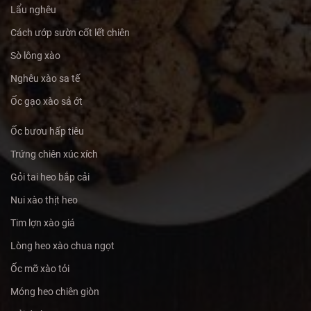
Lẩu nghêu
Cách ướp sườn cốt lết chiên
Sò lông xào
Nghêu xào sa tế
Ốc gạo xào sả ớt
Ốc bươu hấp tiêu
Trứng chiên xúc xích
Gỏi tai heo bắp cải
Nui xào thịt heo
Tim lợn xào giá
Lòng heo xào chua ngọt
Ốc mỡ xào tỏi
Móng heo chiên giòn