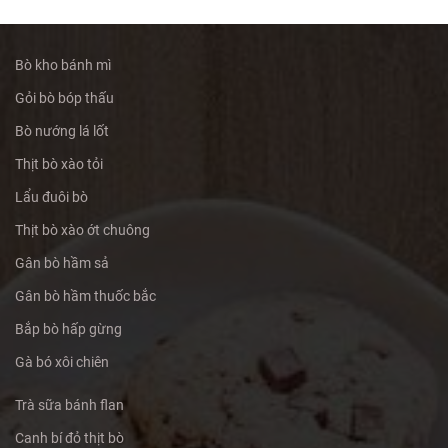
Bò kho bánh mì
Gỏi bò bóp thấu
Bò nướng lá lốt
Thịt bò xào tỏi
Lẩu đuôi bò
Thịt bò xào ớt chuông
Gân bò hầm sả
Gân bò hầm thuốc bắc
Bắp bò hấp gừng
Gà bó xôi chiên
Trà sữa bánh flan
Canh bí đỏ thịt bò