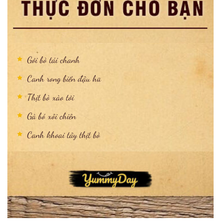
Gỏi bò tái chanh
Canh rong biển đậu hũ
Thịt bò xào tỏi
Gà bó xôi chiên
Canh khoai tây thịt bò