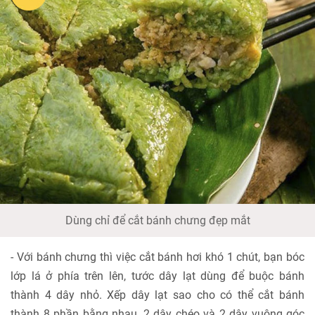
Dùng chỉ để cắt bánh chưng đẹp mắt
- Với bánh chưng thì việc cắt bánh hơi khó 1 chút, bạn bóc
lớp lá ở phía trên lên, tước dây lạt dùng để buộc bánh
thành 4 dây nhỏ. Xếp dây lạt sao cho có thể cắt bánh
thành 8 phần bằng nhau, 2 dây chéo và 2 dây vuông góc