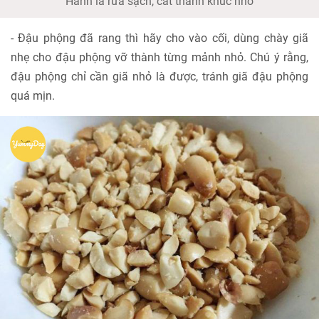
Hành lá rửa sạch, cắt thành khúc nhỏ
- Đậu phộng đã rang thì hãy cho vào cối, dùng chày giã
nhẹ cho đậu phộng vỡ thành từng mảnh nhỏ. Chú ý rằng,
đậu phộng chỉ cần giã nhỏ là được, tránh giã đậu phộng
quá mịn.