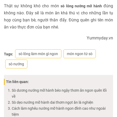
Thật sự không khó cho món
đúng
sò lông nướng mỡ hành
không nào. Đây sẽ là món ăn khá thú vị cho những lần tụ
họp cùng bạn bè, người thân đấy. Đừng quên ghi tên món
ăn vào thực đơn của bạn nhé.
Yummyday.vn
sò lông làm món gì ngon
món ngon từ sò
Tags:
sò nướng
Tin liên quan:
Sò dương nướng mỡ hành béo ngậy thơm ăn ngon quên lối
về
Sò dẹo nướng mỡ hành dai thơm ngọt ăn là nghiện
Cách làm nghêu nướng mỡ hành ngon đỉnh cao như ngoài
tiệm