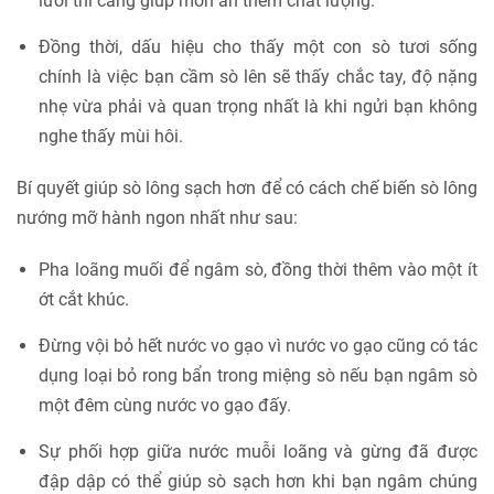
lưỡi thì càng giúp món ăn thêm chất lượng.
Đồng thời, dấu hiệu cho thấy một con sò tươi sống
chính là việc bạn cầm sò lên sẽ thấy chắc tay, độ nặng
nhẹ vừa phải và quan trọng nhất là khi ngửi bạn không
nghe thấy mùi hôi.
Bí quyết giúp sò lông sạch hơn để có cách chế biến sò lông
nướng mỡ hành ngon nhất như sau:
Pha loãng muối để ngâm sò, đồng thời thêm vào một ít
ớt cắt khúc.
Đừng vội bỏ hết nước vo gạo vì nước vo gạo cũng có tác
dụng loại bỏ rong bẩn trong miệng sò nếu bạn ngâm sò
một đêm cùng nước vo gạo đấy.
Sự phối hợp giữa nước muỗi loãng và gừng đã được
đập dập có thể giúp sò sạch hơn khi bạn ngâm chúng