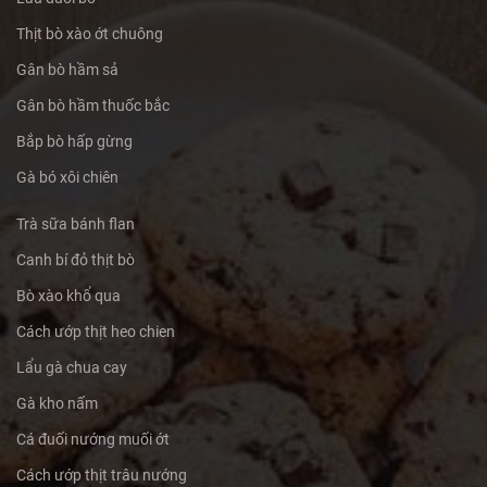
Thịt bò xào ớt chuông
Gân bò hầm sả
Gân bò hầm thuốc bắc
Bắp bò hấp gừng
Gà bó xôi chiên
Trà sữa bánh flan
Canh bí đỏ thịt bò
Bò xào khổ qua
Cách ướp thịt heo chien
Lẩu gà chua cay
Gà kho nấm
Cá đuối nướng muối ớt
Cách ướp thịt trâu nướng