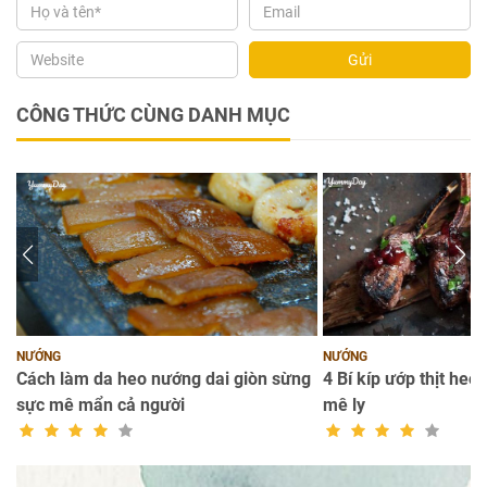
Gửi
CÔNG THỨC CÙNG DANH MỤC
NƯỚNG
NƯỚNG
Cách làm da heo nướng dai giòn sừng
4 Bí kíp ướp thịt he
sực mê mẩn cả người
mê ly