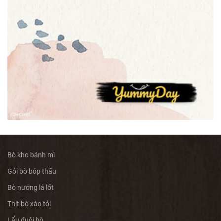
Bò kho bánh mì
Gỏi bò bóp thấu
Bò nướng lá lốt
Thịt bò xào tỏi
Lẩu đuôi bò