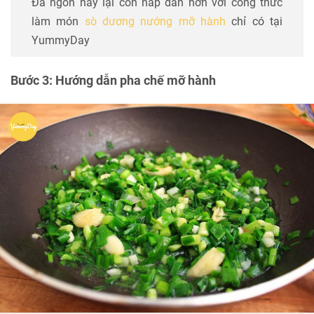
Đã ngon nay lại còn hấp dẫn hơn với công thức
làm món
sò dương nướng mỡ hành
chỉ có tại
YummyDay
Bước 3: Hướng dẫn pha chế mỡ hành