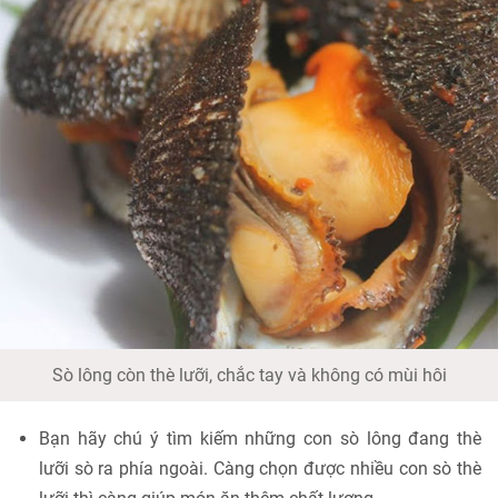
Sò lông còn thè lưỡi, chắc tay và không có mùi hôi
Bạn hãy chú ý tìm kiếm những con sò lông đang thè
lưỡi sò ra phía ngoài. Càng chọn được nhiều con sò thè