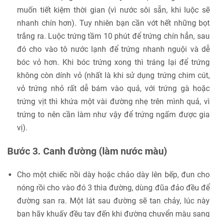
muốn tiết kiệm thời gian (vì nước sôi sẵn, khi luộc sẽ
nhanh chín hơn). Tuy nhiên bạn cần vớt hết những bọt
trắng ra. Luộc trứng tầm 10 phút để trứng chín hẳn, sau
đó cho vào tô nước lạnh để trứng nhanh nguội và dễ
bóc vỏ hơn. Khi bóc trứng xong thì tráng lại để trứng
không còn dính vỏ (nhất là khi sử dụng trứng chim cút,
vỏ trứng nhỏ rất dễ bám vào quả, với trứng gà hoặc
trứng vịt thì khứa một vài đường nhẹ trên mình quả, vì
trứng to nên cần làm như vậy để trứng ngấm được gia
vị).
Bước 3. Canh đường (làm nước màu)
Cho một chiếc nồi dày hoặc chảo dày lên bếp, đun cho
nóng rồi cho vào đó 3 thìa đường, dùng đũa đảo đều để
đường san ra. Một lát sau đường sẽ tan chảy, lúc này
bạn hãy khuấy đều tay đến khi đường chuyển màu sang