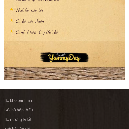
Thịt bò xào tỏi
Gà bó xôi chiên
Canh khoai tây thịt bò
Bò kho bánh mì
Gỏi bò bóp thấu
Bò nướng lá lốt