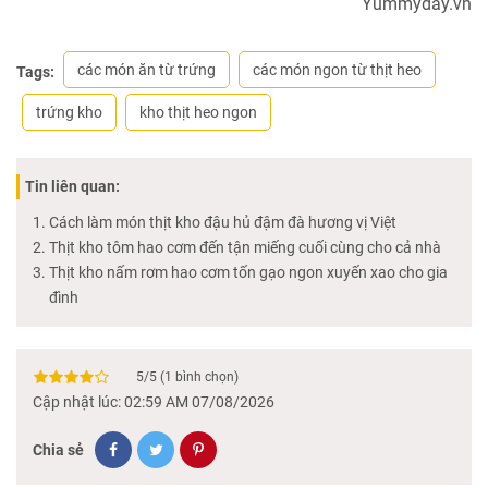
Yummyday.vn
các món ăn từ trứng
các món ngon từ thịt heo
Tags:
trứng kho
kho thịt heo ngon
Tin liên quan:
Cách làm món thịt kho đậu hủ đậm đà hương vị Việt
Thịt kho tôm hao cơm đến tận miếng cuối cùng cho cả nhà
Thịt kho nấm rơm hao cơm tốn gạo ngon xuyến xao cho gia
đình
5
/
5
(
1
bình chọn)
Cập nhật lúc: 02:59 AM 07/08/2026
Chia sẻ