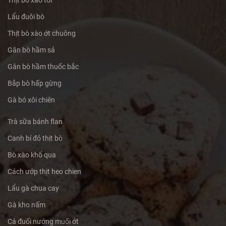
Thịt bò xào tỏi
Lẩu đuôi bò
Thịt bò xào ớt chuông
Gân bò hầm sả
Gân bò hầm thuốc bắc
Bắp bò hấp gừng
Gà bó xôi chiên
Trà sữa bánh flan
Canh bí đỏ thịt bò
Bò xào khổ qua
Cách ướp thịt heo chien
Lẩu gà chua cay
Gà kho nấm
Cá đuối nướng muối ớt