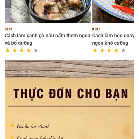
KHO
KHO
n
Cách làm canh gà nấu nấm thơm ngon
Cách làm heo quay k
và bổ dưỡng
ngon khó cưỡng
Gỏi bò tái chanh
Canh rong biển đậu hũ