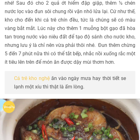
nhé! Sau đó cho 2 quả ớt hiểm đập giập, thêm ½ chén
nước lọc vào đun sôi chung rồi vặn nhỏ lửa lại. Cứ như thế,
kho cho đến khi cá trê chín đều, tức là chúng sẽ có màu
vàng bắt mắt. Lúc này cho thêm 1 muỗng bột gạo đã hòa
tan trong nước vào niêu đất để tạo độ sánh cho nước kho,
nhưng lưu ý là chỉ nên vừa phải thôi nhé. Đun thêm chừng
5 đến 7 phút nữa thì có thể tắt bếp, nhắc nồi xuống rắc một
ít tiêu lên trên để món ăn được dậy mùi thơm hơn.
Cá trê kho nghệ
ăn vào ngày mưa hay thời tiết se
lạnh một xíu thì thật là ấm lòng.