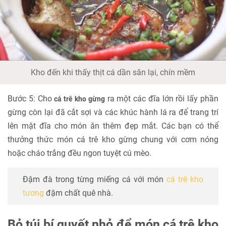
Kho đến khi thấy thịt cá dần săn lại, chín mềm
Bước 5: Cho
ra một các đĩa lớn rồi lấy phần
cá trê kho gừng
gừng còn lại đã cắt sợi và các khúc hành lá ra để trang trí
lên mặt đĩa cho món ăn thêm đẹp mắt. Các bạn có thể
thưởng thức món cá trê kho gừng chung với cơm nóng
hoặc cháo trắng đều ngon tuyệt cú mèo.
Đậm đà trong từng miếng cá với món
cá trê kho
tương
đậm chất quê nhà.
Bỏ túi bí quyết nhỏ để món cá trê kho