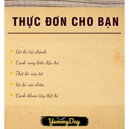
Gỏi bò tái chanh
Canh rong biển đậu hũ
Thịt bò xào tỏi
Gà bó xôi chiên
Canh khoai tây thịt bò