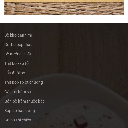
Bò kho bánh mì
Gỏi bò bóp thấu
Bò nướng lá lốt
Thịt bò xào tỏi
Lẩu đuôi bò
Thịt bò xào ớt chuông
Gân bò hầm sả
Gân bò hầm thuốc bắc
Bắp bò hấp gừng
Gà bó xôi chiên