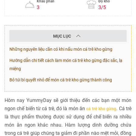
Khẩu phần
Độ khó
3
3/5
MỤC LỤC
Những nguyên liệu cần có khi nấu món cá trê kho gừng
Hướng dẫn chi tiết cách làm món cá trê kho gừng đặc sắc, lạ
miệng
Bỏ túi bí quyết nhỏ để món cá trê kho gừng thành công
Hôm nay YummyDay sẽ giới thiệu đến các bạn một món
ngon chế biến từ cá trê, đó là món ăn
. Cá trê
cá trê kho gừng
là thực phẩm thường được sử dụng để chế biến ra nhiều
món ăn ngon khác nhau. Hàm lượng dinh dưỡng chứa
trong cá trê giúp chúng ta giảm đi phần nào mệt mỏi, đồng