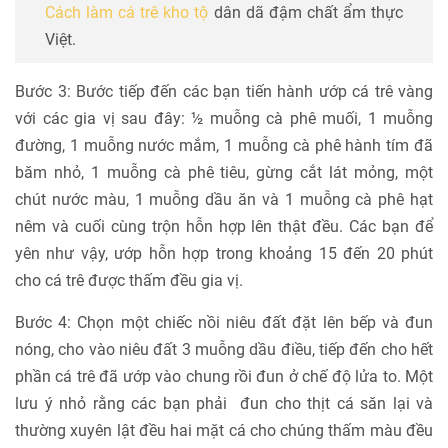
Cách làm cá trê kho tộ
dân dã đậm chất ẩm thực
Việt.
Bước 3: Bước tiếp đến các bạn tiến hành ướp cá trê vàng
với các gia vị sau đây: ½ muỗng cà phê muối, 1 muỗng
đường, 1 muỗng nước mắm, 1 muỗng cà phê hành tím đã
băm nhỏ, 1 muỗng cà phê tiêu, gừng cắt lát mỏng, một
chút nước màu, 1 muỗng dầu ăn và 1 muỗng cà phê hạt
nêm và cuối cùng trộn hỗn hợp lên thật đều. Các bạn để
yên như vậy, ướp hỗn hợp trong khoảng 15 đến 20 phút
cho cá trê được thấm đều gia vị.
Bước 4: Chọn một chiếc nồi niêu đất đặt lên bếp và đun
nóng, cho vào niêu đất 3 muỗng dầu điều, tiếp đến cho hết
phần cá trê đã ướp vào chung rồi đun ở chế độ lửa to. Một
lưu ý nhỏ rằng các bạn phải đun cho thịt cá săn lại và
thường xuyên lật đều hai mặt cá cho chúng thấm màu đều