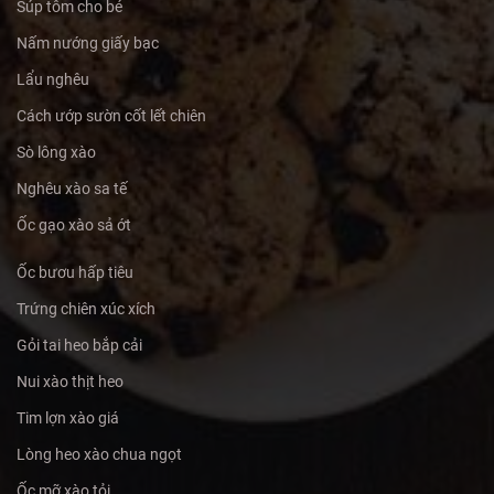
Súp tôm cho bé
Nấm nướng giấy bạc
Lẩu nghêu
Cách ướp sườn cốt lết chiên
Sò lông xào
Nghêu xào sa tế
Ốc gạo xào sả ớt
Ốc bươu hấp tiêu
Trứng chiên xúc xích
Gỏi tai heo bắp cải
Nui xào thịt heo
Tim lợn xào giá
Lòng heo xào chua ngọt
Ốc mỡ xào tỏi