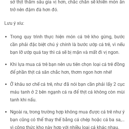
sớ thịt thấm sâu gia vị hơn, chắc chắn sẽ khiến món ăn
trở nên đậm đà hơn đó.
Lưu ý xíu:
Trong quy trình thực hiện món cá trê kho gừng, bước
cần phải đặc biệt chú ý chính là bước ướp cá trê, vì nếu
bạn lỡ ướp quá tay thì cá sẽ bị mặn và mất đi vị ngon.
Khi lựa mua cá trê bạn nên ưu tiên chọn loại cá trê đồng
để phần thịt cá săn chắc hơn, thơm ngon hơn nhé!
Ở khâu sơ chế cá trê, như đã nói bạn cần phải lấy 2 cục
máu tanh ở 2 bên ngạnh cá ra để thịt cá không còn mùi
tanh khi nấu.
Ngoài ra, trong trường hợp không mua được cá trê như ý
bạn cũng có thể thay thế bằng cá chép hoặc cá ba sa,…
vì công thức kho này hợp với nhiều loại cá khác nhau.