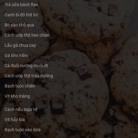
Trà sữa bánh flan
Canh bí đỏ thịt bò
Bò xào khổ qua
Cách ướp thịt heo chien
Lẩu gà chua cay
Gà kho nấm
Cá đuối nướng muối ớt
Cách ướp thịt trâu nướng
Bạch tuộc chiên
Vịt kho măng
Cách nấu lagu vịt
Vịt hấp bia
Bạch tuộc xào dứa