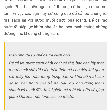
Bước 1: Cá trê sau khi mua về các bạn phải sơ chế cho thật
sạch. Phía hai bên ngạnh cá thường có hai cục máu mùi
tanh vì vậy các bạn hãy sử dụng dao để cắt bỏ chúng rồi
rửa sạch lại với nước muối được pha loãng. Để cá ráo
nước rồi tiếp tục khứa nhẹ lên hai bên mình chúng những
đường nhỏ khoảng chừng 2cm.
Mẹo nhỏ để sơ chế cá trê sạch hơn
Để cá trê được sạch nhớt nhất có thể, bạn nên lấy một
ít nước sôi chế đều lên trên thân cá cho đến khi quan
sát thấy lớp màu trắng bong dần ra khỏi bề mặt của
da thì tiến hành cạo bỏ nó. Sau đó, bạn dùng thêm
chanh và muối để rửa lại phần cá một lần nữa sẽ giúp
giảm kha khá mùi tanh của cá trê đó.